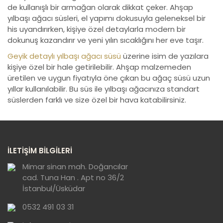
de kullanışlı bir armağan olarak dikkat çeker. Ahşap
yılbaşı ağacı süsleri, el yapımı dokusuyla geleneksel bir
his uyandırırken, kişiye özel detaylarla modern bir
dokunuş kazandırır ve yeni yılın sıcaklığını her eve taşır.
Geyik detaylı yılbaşı ağacı süsü
üzerine isim de yazılara
kişiye özel bir hale getirilebilir. Ahşap malzemeden
üretilen ve uygun fiyatıyla öne çıkan bu ağaç süsü uzun
yıllar kullanılabilir. Bu süs ile yılbaşı ağacınıza standart
süslerden farklı ve size özel bir hava katabilirsiniz.
İLETİŞİM BİLGİLERİ
Mimar sinan mah. Doğancılar
cad. Tuna Han . Apt no 36/2
İstanbul/Üsküdar
0532 491 03 31