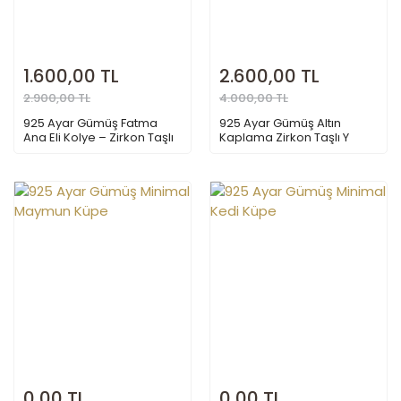
1.600,00 TL
2.600,00 TL
2.900,00 TL
4.000,00 TL
925 Ayar Gümüş Fatma
925 Ayar Gümüş Altın
Ana Eli Kolye – Zirkon Taşlı
Kaplama Zirkon Taşlı Y
Hamsa El Kolye, Nazar
Model Kolye | Kalp Detaylı
Koruyucu Şans ve Bereket
Zarif Zincir Kolye | Özel
Sembolü
Tasarım Kadın Kolyesi
0,00 TL
0,00 TL