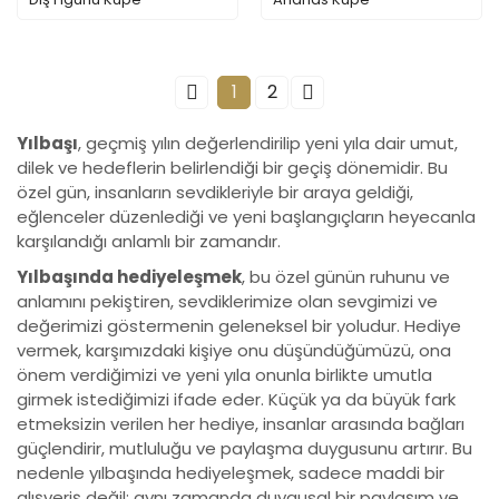
1
2
Yılbaşı
, geçmiş yılın değerlendirilip yeni yıla dair umut,
dilek ve hedeflerin belirlendiği bir geçiş dönemidir. Bu
özel gün, insanların sevdikleriyle bir araya geldiği,
eğlenceler düzenlediği ve yeni başlangıçların heyecanla
karşılandığı anlamlı bir zamandır.
Yılbaşında hediyeleşmek
, bu özel günün ruhunu ve
anlamını pekiştiren, sevdiklerimize olan sevgimizi ve
değerimizi göstermenin geleneksel bir yoludur. Hediye
vermek, karşımızdaki kişiye onu düşündüğümüzü, ona
önem verdiğimizi ve yeni yıla onunla birlikte umutla
girmek istediğimizi ifade eder. Küçük ya da büyük fark
etmeksizin verilen her hediye, insanlar arasında bağları
güçlendirir, mutluluğu ve paylaşma duygusunu artırır. Bu
nedenle yılbaşında hediyeleşmek, sadece maddi bir
alışveriş değil; aynı zamanda duygusal bir paylaşım ve