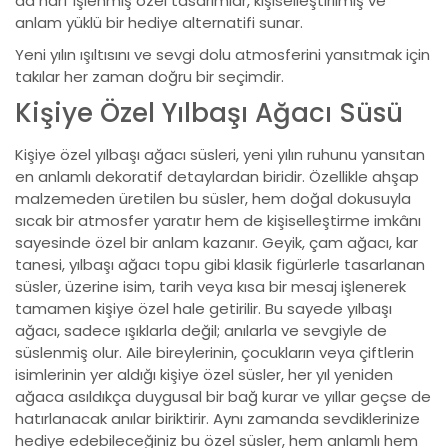
da harf işlenmiş özel tasarımlar, kişiselleştirilmiş ve
anlam yüklü bir hediye alternatifi sunar.
Yeni yılın ışıltısını ve sevgi dolu atmosferini yansıtmak için
takılar her zaman doğru bir seçimdir.
Kişiye Özel Yılbaşı Ağacı Süsü
Kişiye özel yılbaşı ağacı süsleri, yeni yılın ruhunu yansıtan
en anlamlı dekoratif detaylardan biridir. Özellikle ahşap
malzemeden üretilen bu süsler, hem doğal dokusuyla
sıcak bir atmosfer yaratır hem de kişiselleştirme imkânı
sayesinde özel bir anlam kazanır. Geyik, çam ağacı, kar
tanesi, yılbaşı ağacı topu gibi klasik figürlerle tasarlanan
süsler, üzerine isim, tarih veya kısa bir mesaj işlenerek
tamamen kişiye özel hale getirilir. Bu sayede yılbaşı
ağacı, sadece ışıklarla değil; anılarla ve sevgiyle de
süslenmiş olur. Aile bireylerinin, çocukların veya çiftlerin
isimlerinin yer aldığı kişiye özel süsler, her yıl yeniden
ağaca asıldıkça duygusal bir bağ kurar ve yıllar geçse de
hatırlanacak anılar biriktirir. Aynı zamanda sevdiklerinize
hediye edebileceğiniz bu özel süsler, hem anlamlı hem