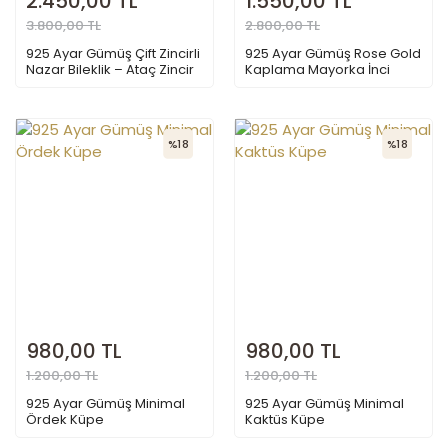
2.450,00 TL
1.550,00 TL
3.800,00 TL
2.800,00 TL
925 Ayar Gümüş Çift Zincirli
925 Ayar Gümüş Rose Gold
Nazar Bileklik – Ataç Zincir
Kaplama Mayorka İnci
ve Top Zincir Tasarımlı Göz
Damla Küpe – Zirkon Taşlı
Figürlü Şans Bilekliği
Zarif Sallantılı Kadın Küpesi
%18
%18
980,00 TL
980,00 TL
1.200,00 TL
1.200,00 TL
925 Ayar Gümüş Minimal
925 Ayar Gümüş Minimal
Ördek Küpe
Kaktüs Küpe