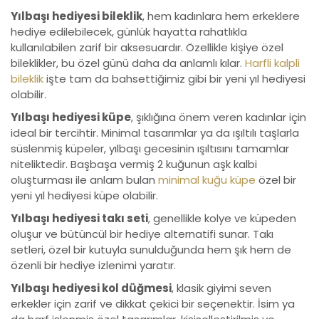
Yılbaşı hediyesi bileklik
, hem kadınlara hem erkeklere
hediye edilebilecek, günlük hayatta rahatlıkla
kullanılabilen zarif bir aksesuardır. Özellikle kişiye özel
bileklikler, bu özel günü daha da anlamlı kılar.
Harfli kalpli
bileklik
işte tam da bahsettiğimiz gibi bir yeni yıl hediyesi
olabilir.
Yılbaşı hediyesi küpe
, şıklığına önem veren kadınlar için
ideal bir tercihtir. Minimal tasarımlar ya da ışıltılı taşlarla
süslenmiş küpeler, yılbaşı gecesinin ışıltısını tamamlar
niteliktedir. Başbaşa vermiş 2 kuğunun aşk kalbi
oluşturması ile anlam bulan
minimal kuğu küpe
özel bir
yeni yıl hediyesi küpe olabilir.
Yılbaşı hediyesi takı seti
, genellikle kolye ve küpeden
oluşur ve bütüncül bir hediye alternatifi sunar. Takı
setleri, özel bir kutuyla sunulduğunda hem şık hem de
özenli bir hediye izlenimi yaratır.
Yılbaşı hediyesi kol düğmesi
, klasik giyimi seven
erkekler için zarif ve dikkat çekici bir seçenektir. İsim ya