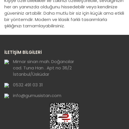
Kişiye özel bileklikler ile takınızı özelleştirebilir, sevdiğinizin
her an yanınızda olduğunu hissedebilir veya kendinize
güveniniz artabilir. Daha mutlu bir siz için küçük ama etkili
bir yöntemdir. Modern ve klasik farklı tasarımlarla
şıklığınızı tamamlayabilirsiniz.
İLETİŞİM BİLGİLERİ
Mimar sinan mah. Doğancılar
cad. Tuna Han . Apt no 36/2
İstanbul/Üsküdar
0532 491 03 31
info@gumusistan.com