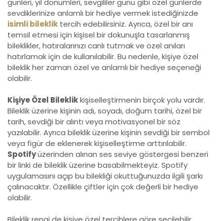
günleri, yıl dönümleri, sevgililer günü gibi özel günlerde
sevdiklerinize anlamlı bir hediye vermek istediğinizde
isimli bileklik
tercih edebilirsiniz. Ayrıca, özel bir anı
temsil etmesi için kişisel bir dokunuşla tasarlanmış
bileklikler, hatıralarınızı canlı tutmak ve özel anıları
hatırlamak için de kullanılabilir. Bu nedenle, kişiye özel
bileklik her zaman özel ve anlamlı bir hediye seçeneği
olabilir.
Kişiye Özel Bileklik
kişiselleştirmenin birçok yolu vardır.
Bileklik üzerine kişinin adı, soyadı, doğum tarihi, özel bir
tarih, sevdiği bir alıntı veya motivasyonel bir söz
yazılabilir. Ayrıca bileklik üzerine kişinin sevdiği bir sembol
veya figür de eklenerek kişiselleştirme arttırılabilir.
Spotify
üzerinden alınan ses seviye göstergesi benzeri
bir linki de bileklik üzerine basabilmekteyiz. Spotify
uygulamasını açıp bu bilekliği okuttuğunuzda ilgili şarkı
çalınacaktır. Özellikle çiftler için çok değerli bir hediye
olabilir.
Bileklik rengi de kişiye özel tercihlere göre seçilebilir.