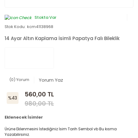
Stokta Var
Stok Kodu:
kcm41138968
14 Ayar Altın Kaplama İsimli Papatya Falı Bileklik
(0) Yorum
Yorum Yaz
560,00 TL
%43
980,00 TL
Eklenecek İsimler
Ürüne Eklenmesini İstediğiniz İsim Tarih Sembol vb Bu kısma
Yazabilirsiniz.