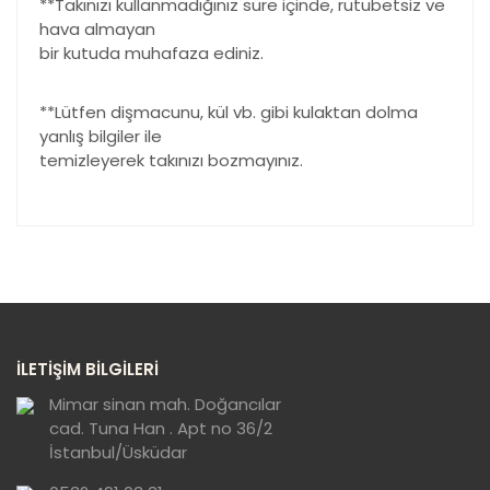
**Takınızı kullanmadığınız süre içinde, rutubetsiz ve
hava almayan
bir kutuda muhafaza ediniz.
**Lütfen dişmacunu, kül vb. gibi kulaktan dolma
yanlış bilgiler ile
temizleyerek takınızı bozmayınız.
Bu ürünün fiyat bilgisi, resim, ürün açıklamalarında ve
diğer konularda yetersiz gördüğünüz noktaları öneri
Bu ürüne ilk yorumu siz yapın!
formunu kullanarak tarafımıza iletebilirsiniz.
Görüş ve önerileriniz için teşekkür ederiz.
Yorum Yaz
Ürün resmi kalitesiz, bozuk veya
İLETİŞİM BİLGİLERİ
görüntülenemiyor.
Ürün açıklamasında eksik bilgiler bulunuyor.
Mimar sinan mah. Doğancılar
cad. Tuna Han . Apt no 36/2
Ürün bilgilerinde hatalar bulunuyor.
İstanbul/Üsküdar
Ürün fiyatı diğer sitelerden daha pahalı.