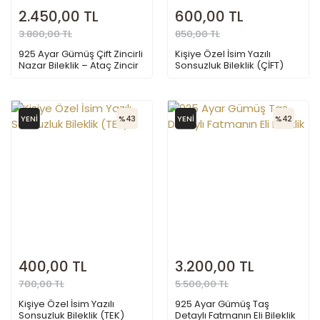
2.450,00 TL
600,00 TL
3.800,00 TL
850,00 TL
925 Ayar Gümüş Çift Zincirli
Kişiye Özel İsim Yazılı
Nazar Bileklik – Ataç Zincir
Sonsuzluk Bileklik (ÇİFT)
ve Top Zincir Tasarımlı Göz
Figürlü Şans Bilekliği
YENİ
%43
YENİ
%42
400,00 TL
3.200,00 TL
700,00 TL
5.500,00 TL
Kişiye Özel İsim Yazılı
925 Ayar Gümüş Taş
Sonsuzluk Bileklik (TEK)
Detaylı Fatmanın Eli Bileklik