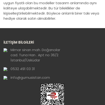
uygun fiyatlı olan bu modeller tasarım anlamında aynı
kaliteye ulaşabilmektedir. Bu tür bileklikler de
kişiselleştirilebilmektedir. Böylece anlamlı birer takı veya
hediye olarak satın alınabilirler.
İLETİŞİM BİLGİLERİ
Mimar sinan mah. Doğancılar
cad. Tuna Han . Apt no 36/2
İstanbul/Üsküdar
0532 491 03 31
info@gumusistan.com