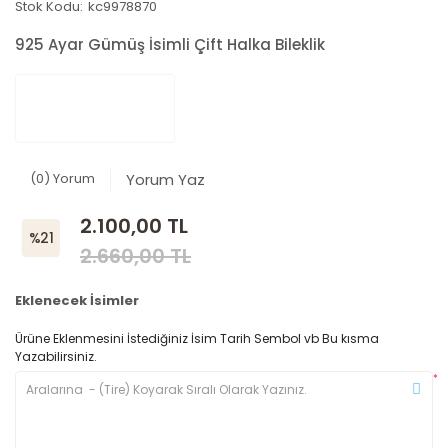
Stok Kodu:
kc9978870
925 Ayar Gümüş İsimli Çift Halka Bileklik
(0) Yorum
Yorum Yaz
2.100,00 TL
%21
2.660,00 TL
Eklenecek İsimler
Ürüne Eklenmesini İstediğiniz İsim Tarih Sembol vb Bu kısma
Yazabilirsiniz.
*