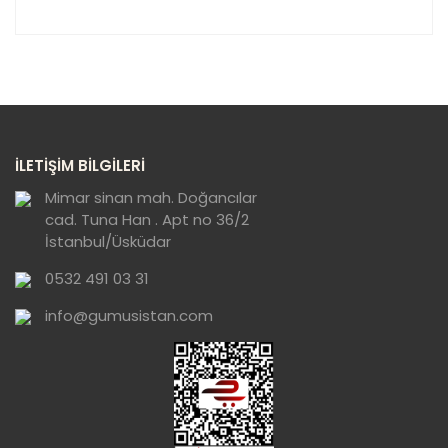
Bu ürünün fiyat bilgisi, resim, ürün açıklamalarında ve
diğer konularda yetersiz gördüğünüz noktaları öneri
Bu ürüne ilk yorumu siz yapın!
formunu kullanarak tarafımıza iletebilirsiniz.
Görüş ve önerileriniz için teşekkür ederiz.
Yorum Yaz
Ürün resmi kalitesiz, bozuk veya
İLETİŞİM BİLGİLERİ
görüntülenemiyor.
Ürün açıklamasında eksik bilgiler bulunuyor.
Mimar sinan mah. Doğancılar
cad. Tuna Han . Apt no 36/2
Ürün bilgilerinde hatalar bulunuyor.
İstanbul/Üsküdar
Ürün fiyatı diğer sitelerden daha pahalı.
0532 491 03 31
Bu ürüne benzer farklı alternatifler olmalı.
info@gumusistan.com
Gönder