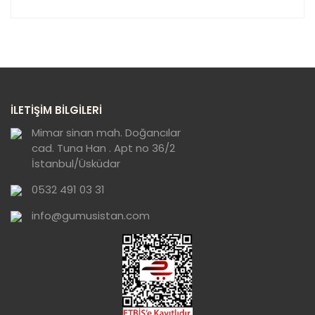
Bu ürünün fiyat bilgisi, resim, ürün açıklamalarında ve
diğer konularda yetersiz gördüğünüz noktaları öneri
Bu ürüne ilk yorumu siz yapın!
formunu kullanarak tarafımıza iletebilirsiniz.
Görüş ve önerileriniz için teşekkür ederiz.
Yorum Yaz
Ürün resmi kalitesiz, bozuk veya
İLETİŞİM BİLGİLERİ
görüntülenemiyor.
Ürün açıklamasında eksik bilgiler bulunuyor.
Mimar sinan mah. Doğancılar
cad. Tuna Han . Apt no 36/2
Ürün bilgilerinde hatalar bulunuyor.
İstanbul/Üsküdar
Ürün fiyatı diğer sitelerden daha pahalı.
0532 491 03 31
Bu ürüne benzer farklı alternatifler olmalı.
info@gumusistan.com
Gönder