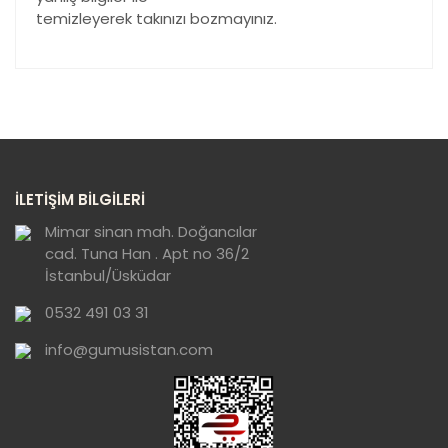
temizleyerek takınızı bozmayınız.
Bu ürünün fiyat bilgisi, resim, ürün açıklamalarında ve
diğer konularda yetersiz gördüğünüz noktaları öneri
Bu ürüne ilk yorumu siz yapın!
formunu kullanarak tarafımıza iletebilirsiniz.
Görüş ve önerileriniz için teşekkür ederiz.
Yorum Yaz
Ürün resmi kalitesiz, bozuk veya
İLETİŞİM BİLGİLERİ
görüntülenemiyor.
Ürün açıklamasında eksik bilgiler bulunuyor.
Mimar sinan mah. Doğancılar
cad. Tuna Han . Apt no 36/2
Ürün bilgilerinde hatalar bulunuyor.
İstanbul/Üsküdar
Ürün fiyatı diğer sitelerden daha pahalı.
0532 491 03 31
Bu ürüne benzer farklı alternatifler olmalı.
info@gumusistan.com
Gönder