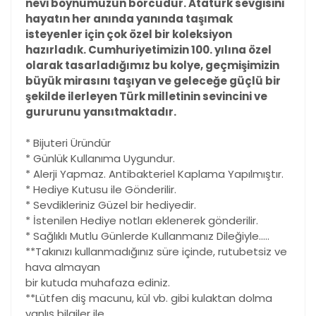
nevi boynumuzun borcudur. Atatürk sevgisini
hayatın her anında yanında taşımak
isteyenler için çok özel bir koleksiyon
hazırladık. Cumhuriyetimizin 100. yılına özel
olarak tasarladığımız bu kolye, geçmişimizin
büyük mirasını taşıyan ve geleceğe güçlü bir
şekilde ilerleyen Türk milletinin sevincini ve
gururunu yansıtmaktadır.
* Bijuteri Üründür
* Günlük Kullanıma Uygundur.
* Alerji Yapmaz. Antibakteriel Kaplama Yapılmıştır.
* Hediye Kutusu ile Gönderilir.
* Sevdikleriniz Güzel bir hediyedir.
* İstenilen Hediye notları eklenerek gönderilir.
* Sağlıklı Mutlu Günlerde Kullanmanız Dileğiyle.....
**Takınızı kullanmadığınız süre içinde, rutubetsiz ve
hava almayan
bir kutuda muhafaza ediniz.
**Lütfen diş macunu, kül vb. gibi kulaktan dolma
yanlış bilgiler ile