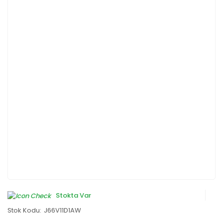
Stokta Var
Stok Kodu:
J66V11D1AW