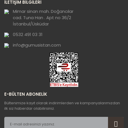
İLETİŞİM BİLGİLERİ
görüntülenemiyor.
Ürün açıklamasında eksik bilgiler bulunuyor.
Mimar sinan mah. Doğancılar
cad. Tuna Han . Apt no 36/2
Ürün bilgilerinde hatalar bulunuyor.
İstanbul/Üsküdar
Ürün fiyatı diğer sitelerden daha pahalı.
0532 491 03 31
Bu ürüne benzer farklı alternatifler olmalı.
info@gumusistan.com
Gönder
E-BÜLTEN ABONELİK
Bültenimize kayıt olarak indirimlerden ve kampanyalarımızdan
ilk siz haberdar olabilirsiniz.