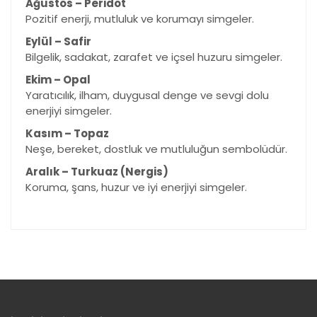
Ağustos – Peridot
Pozitif enerji, mutluluk ve korumayı simgeler.
Eylül – Safir
Bilgelik, sadakat, zarafet ve içsel huzuru simgeler.
Ekim – Opal
Yaratıcılık, ilham, duygusal denge ve sevgi dolu
enerjiyi simgeler.
Kasım – Topaz
Neşe, bereket, dostluk ve mutluluğun sembolüdür.
Aralık – Turkuaz (Nergis)
Koruma, şans, huzur ve iyi enerjiyi simgeler.
Bu ürünün fiyat bilgisi, resim, ürün açıklamalarında ve
diğer konularda yetersiz gördüğünüz noktaları öneri
Bu ürüne ilk yorumu siz yapın!
formunu kullanarak tarafımıza iletebilirsiniz.
Görüş ve önerileriniz için teşekkür ederiz.
Yorum Yaz
Ürün resmi kalitesiz, bozuk veya