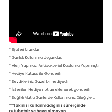
* Bijuteri Üründür
* Günlük Kullanıma Uygundur.
* Alerji Yapmaz. Antibakteriel Kaplama Yapılmıştır.
* Hediye Kutusu ile Gönderilir.
* Sevdikleriniz Güzel bir hediyedir.
* İstenilen Hediye notları eklenerek gönderilir.
* Sağlıklı Mutlu Günlerde Kullanmanız Dileğiyle.....
**Tak
ı
n
ı
z
ı
kullanmad
ığı
n
ı
z süre içinde,
rutubetsiz ve hava almayan