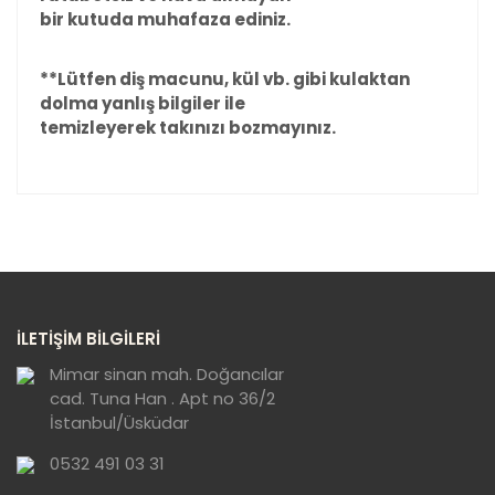
bir kutuda muhafaza ediniz.
**Lütfen di
ş
macunu, kül vb. gibi kulaktan
dolma yanl
ış
bilgiler ile
temizleyerek tak
ı
n
ı
z
ı
bozmay
ı
n
ı
z.
Bu ürünün fiyat bilgisi, resim, ürün açıklamalarında ve
diğer konularda yetersiz gördüğünüz noktaları öneri
Bu ürüne ilk yorumu siz yapın!
formunu kullanarak tarafımıza iletebilirsiniz.
Görüş ve önerileriniz için teşekkür ederiz.
Yorum Yaz
Ürün resmi kalitesiz, bozuk veya
İLETİŞİM BİLGİLERİ
görüntülenemiyor.
Ürün açıklamasında eksik bilgiler bulunuyor.
Mimar sinan mah. Doğancılar
cad. Tuna Han . Apt no 36/2
Ürün bilgilerinde hatalar bulunuyor.
İstanbul/Üsküdar
Ürün fiyatı diğer sitelerden daha pahalı.
0532 491 03 31
Bu ürüne benzer farklı alternatifler olmalı.