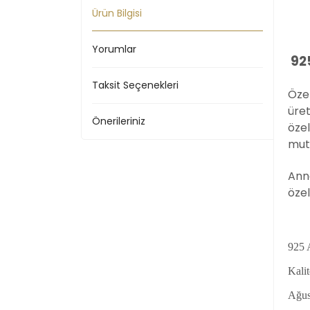
Ürün Bilgisi
Yorumlar
92
Taksit Seçenekleri
Özel
üret
Önerileriniz
özel
mut
Anne
özel
925 
Kalit
Ağus