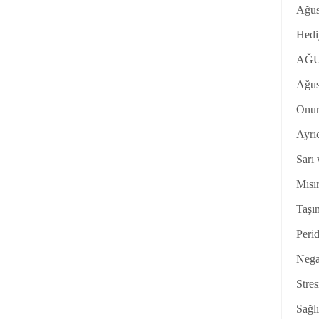
Ağus
Hediy
AĞU
Ağust
Onur
Ayrıc
Sarı 
Mısır
Taşın
Perid
Negat
Stres
Sağlı