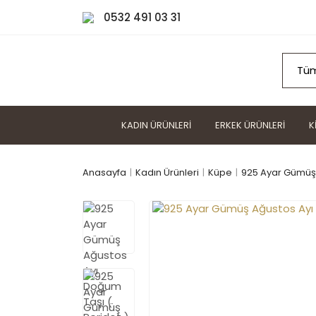
0532 491 03 31
KADIN ÜRÜNLERI
ERKEK ÜRÜNLERI
K
Anasayfa
Kadın Ürünleri
Küpe
925 Ayar Gümüş