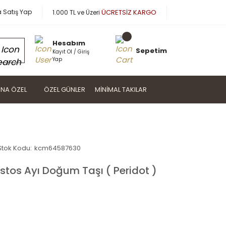
a Satış Yap
ÜCRETSİZ KARGO
1.000 TL ve Üzeri
Hesabım
Sepetim
Kayıt Ol / Giriş
Yap
NA ÖZEL
ÖZEL GÜNLER
MINIMAL TAKILAR
Stok Kodu:
kcm64587630
tos Ayı Doğum Taşı ( Peridot )