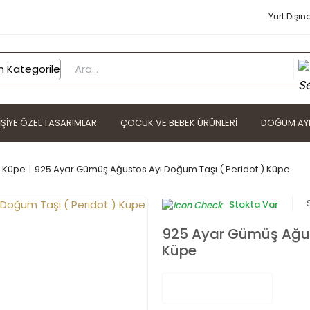
Yurt Dışın
IŞIYE ÖZEL TASARIMLAR
ÇOCUK VE BEBEK ÜRÜNLERI
DOĞUM AYI
 Küpe
925 Ayar Gümüş Ağustos Ayı Doğum Taşı ( Peridot ) Küpe
Stokta Var
925 Ayar Gümüş Ağus
Küpe