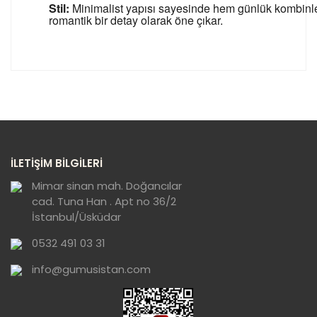
Stil:
Minimalist yapısı sayesinde hem günlük kombinle
romantik bir detay olarak öne çıkar.
Bu ürünün fiyat bilgisi, resim, ürün açıklamalarında ve
diğer konularda yetersiz gördüğünüz noktaları öneri
Bu ürüne ilk yorumu siz yapın!
formunu kullanarak tarafımıza iletebilirsiniz.
Görüş ve önerileriniz için teşekkür ederiz.
Yorum Yaz
Ürün resmi kalitesiz, bozuk veya
İLETİŞİM BİLGİLERİ
görüntülenemiyor.
Ürün açıklamasında eksik bilgiler bulunuyor.
Mimar sinan mah. Doğancılar
cad. Tuna Han . Apt no 36/2
Ürün bilgilerinde hatalar bulunuyor.
İstanbul/Üsküdar
Ürün fiyatı diğer sitelerden daha pahalı.
0532 491 03 31
Bu ürüne benzer farklı alternatifler olmalı.
info@gumusistan.com