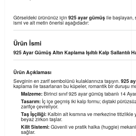
Görseldeki ürününüz için
925 ayar gümüş
ile başlayan, s
ismi ve alt metin önerisi aşağıdadır:
Ürün İsmi
925 Ayar Gümüş Altın Kaplama Işıltılı Kalp Sallantılı 
Ürün Açıklaması
Sevginin en zarif sembolünü kulaklarınıza taşıyın.
925 a
kaplama ile tasarlanan bu küpeler, romantik bir duruşu mode
Malzeme:
Birinci sınıf 925 ayar gümüş tabanlı 14 Ayar
Tasarım:
İç içe geçmiş iki kalp formu; dıştaki pürüzsüz
zarifçe çevreliyor.
Taş İşçiliği:
Kalbin alt kısmına ve merkezine titizlikle y
beyaz zirkon taşlar.
Kilit Sistemi:
Güvenli ve pratik halka (huggie) mekani
sağlar.