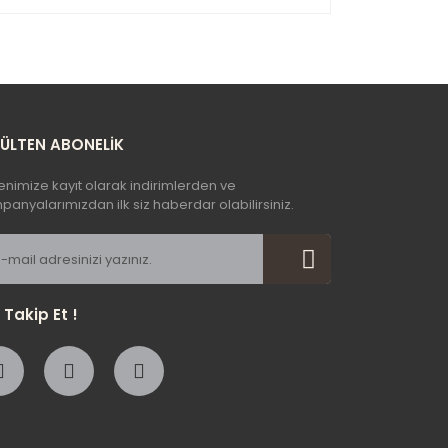
yetersiz gördüğünüz noktaları öneri formunu
n!
BÜLTEN ABONELİK
enimize kayıt olarak indirimlerden ve
anyalarımızdan ilk siz haberdar olabilirsiniz.
i Takip Et !