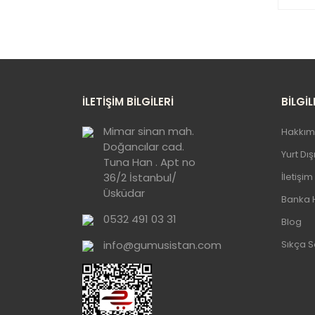
Bu
ku
Gö
İLETİŞİM BİLGİLERİ
BİLGİL
Mimar sinan mah.
Hakkım
Doğancılar cad.
Yurt Dı
Tuna Han . Apt no
36/2 İstanbul/
İletişim
Üsküdar
Banka 
0532 491 03 31
Blog
info@gumusistan.com
Sıkça S