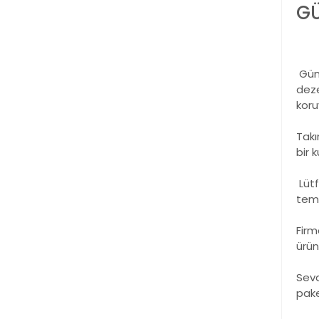
GÜ
Gümü
deze
koru
Takı
bir 
Lütf
temi
Firm
ürün
Sevd
pake