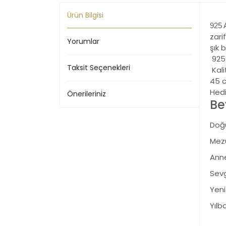
Ürün Bilgisi
925 
zari
Yorumlar
şık 
925
Taksit Seçenekleri
Kalit
45 c
Hed
Önerileriniz
Be
Doğu
Mezu
Anne
Sevg
Yeni
Yılb