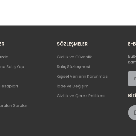
 ürünün fiyat bilgisi, resim, ürün açıklamalarında ve diğer konularda 
llanarak tarafımıza iletebilirsiniz.
Bu ürüne ilk yorumu siz yapı
rüş ve önerileriniz için teşekkür ederiz.
Ürün resmi kalitesiz, bozuk veya görüntülenemiyor.
Yorum Yaz
Ürün açıklamasında eksik bilgiler bulunuyor.
ER
SÖZLEŞMELER
E-
Ürün bilgilerinde hatalar bulunuyor.
Bült
ızda
Gizlilik ve Güvenlik
Ürün fiyatı diğer sitelerden daha pahalı.
kamp
şına Satış Yap
Satış Sözleşmesi
Bu ürüne benzer farklı alternatifler olmalı.
Kişisel Verilerin Korunması
Hesapları
İade ve Değişim
Biz
Gizlilik ve Çerez Politikası
orulan Sorular
Gönder