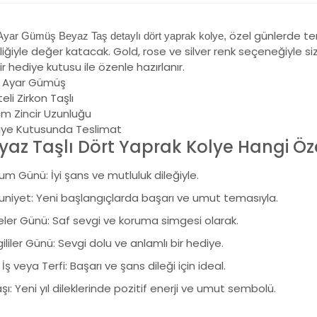
özel günlerde ter
Ayar Gümüş Beyaz Taş detaylı dört yaprak kolye,
fliğiyle değer katacak. Gold, rose ve silver renk seçeneğiyle s
bir hediye kutusu ile özenle hazırlanır.
 Ayar Gümüş
eli Zirkon Taşlı
m Zincir Uzunluğu
iye Kutusunda Teslimat
yaz Taşlı Dört Yaprak Kolye Hangi Öze
m Günü: İyi şans ve mutluluk dileğiyle.
niyet: Yeni başlangıçlarda başarı ve umut temasıyla.
ler Günü: Saf sevgi ve koruma simgesi olarak.
ililer Günü: Sevgi dolu ve anlamlı bir hediye.
 İş veya Terfi: Başarı ve şans dileği için ideal.
aşı: Yeni yıl dileklerinde pozitif enerji ve umut sembolü.