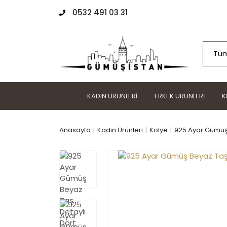
0532 491 03 31
KADIN ÜRÜNLERI
ERKEK ÜRÜNLERI
K
Anasayfa
Kadın Ürünleri
Kolye
925 Ayar Gümüş