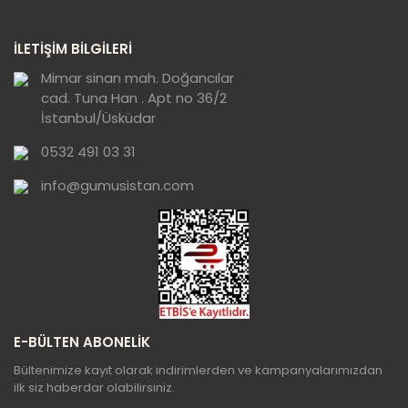
Yorum Yaz
Ürün resmi kalitesiz, bozuk veya
İLETİŞİM BİLGİLERİ
görüntülenemiyor.
Ürün açıklamasında eksik bilgiler bulunuyor.
Mimar sinan mah. Doğancılar
cad. Tuna Han . Apt no 36/2
Ürün bilgilerinde hatalar bulunuyor.
İstanbul/Üsküdar
Ürün fiyatı diğer sitelerden daha pahalı.
0532 491 03 31
Bu ürüne benzer farklı alternatifler olmalı.
info@gumusistan.com
Gönder
E-BÜLTEN ABONELİK
Bültenimize kayıt olarak indirimlerden ve kampanyalarımızdan
ilk siz haberdar olabilirsiniz.