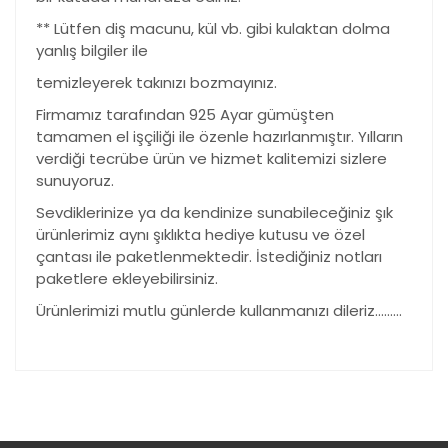
** Lütfen diş macunu, kül vb. gibi kulaktan dolma
yanlış bilgiler ile
temizleyerek takınızı bozmayınız.
Firmamız tarafından 925 Ayar gümüşten
tamamen el işçiliği ile özenle hazırlanmıştır. Yılların
verdiği tecrübe ürün ve hizmet kalitemizi sizlere
sunuyoruz.
Sevdiklerinize ya da kendinize sunabileceğiniz şık
ürünlerimiz aynı şıklıkta hediye kutusu ve özel
çantası ile paketlenmektedir. İstediğiniz notları
paketlere ekleyebilirsiniz.
Ürünlerimizi mutlu günlerde kullanmanızı dileriz………
Bu ürünün fiyat bilgisi, resim, ürün açıklamalarında ve
diğer konularda yetersiz gördüğünüz noktaları öneri
Bu ürüne ilk yorumu siz yapın!
formunu kullanarak tarafımıza iletebilirsiniz.
Görüş ve önerileriniz için teşekkür ederiz.