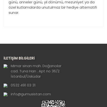
günü, anneler günü, yıl dönümü, mezuniyet ya da
özel kutlamalarda unutulmaz bir hediye alternatifi
sunar.
Bu ürünün fiyat bilgisi, resim, ürün açıklamalarında ve
diğer konularda yetersiz gördüğünüz noktaları öneri
Bu ürüne ilk yorumu siz yapın!
formunu kullanarak tarafımıza iletebilirsiniz.
Görüş ve önerileriniz için teşekkür ederiz.
Yorum Yaz
Ürün resmi kalitesiz, bozuk veya
İLETİŞİM BİLGİLERİ
görüntülenemiyor.
Ürün açıklamasında eksik bilgiler bulunuyor.
Mimar sinan mah. Doğancılar
cad. Tuna Han . Apt no 36/2
Ürün bilgilerinde hatalar bulunuyor.
İstanbul/Üsküdar
Ürün fiyatı diğer sitelerden daha pahalı.
0532 491 03 31
Bu ürüne benzer farklı alternatifler olmalı.
info@gumusistan.com