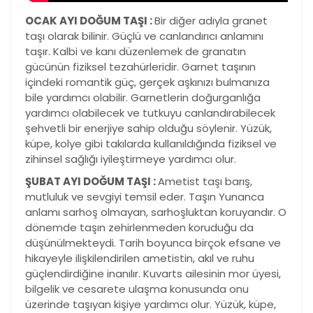
OCAK AYI DOĞUM TAŞI :
Bir diğer adıyla granet
taşı olarak bilinir. Güçlü ve canlandırıcı anlamını
taşır. Kalbi ve kanı düzenlemek de granatın
gücünün fiziksel tezahürleridir. Garnet taşının
içindeki romantik güç, gerçek aşkınızı bulmanıza
bile yardımcı olabilir. Garnetlerin doğurganlığa
yardımcı olabilecek ve tutkuyu canlandırabilecek
şehvetli bir enerjiye sahip olduğu söylenir. Yüzük,
küpe, kolye gibi takılarda kullanıldığında fiziksel ve
zihinsel sağlığı iyileştirmeye yardımcı olur.
ŞUBAT AYI DOĞUM TAŞI :
Ametist taşı barış,
mutluluk ve sevgiyi temsil eder. Taşın Yunanca
anlamı sarhoş olmayan, sarhoşluktan koruyandır. O
dönemde taşın zehirlenmeden koruduğu da
düşünülmekteydi. Tarih boyunca birçok efsane ve
hikayeyle ilişkilendirilen ametistin, akıl ve ruhu
güçlendirdiğine inanılır. Kuvarts ailesinin mor üyesi,
bilgelik ve cesarete ulaşma konusunda onu
üzerinde taşıyan kişiye yardımcı olur. Yüzük, küpe,