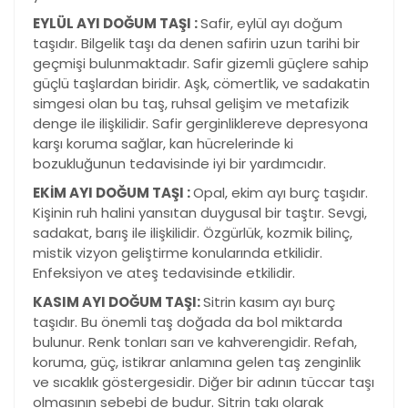
EYLÜL AYI DOĞUM TAŞI :
Safir, eylül ayı doğum
taşıdır. Bilgelik taşı da denen safirin uzun tarihi bir
geçmişi bulunmaktadır. Safir gizemli güçlere sahip
güçlü taşlardan biridir. Aşk, cömertlik, ve sadakatin
simgesi olan bu taş, ruhsal gelişim ve metafizik
denge ile ilişkilidir. Safir gerginliklereve depresyona
karşı koruma sağlar, kan hücrelerinde ki
bozukluğunun tedavisinde iyi bir yardımcıdır.
EKİM AYI DOĞUM TAŞI :
Opal, ekim ayı burç taşıdır.
Kişinin ruh halini yansıtan duygusal bir taştır. Sevgi,
sadakat, barış ile ilişkilidir. Özgürlük, kozmik bilinç,
mistik vizyon geliştirme konularında etkilidir.
Enfeksiyon ve ateş tedavisinde etkilidir.
KASIM AYI DOĞUM TAŞI:
Sitrin kasım ayı burç
taşıdır. Bu önemli taş doğada da bol miktarda
bulunur. Renk tonları sarı ve kahverengidir. Refah,
koruma, güç, istikrar anlamına gelen taş zenginlik
ve sıcaklık göstergesidir. Diğer bir adının tüccar taşı
olmasının sebebi de budur. Sitrin takı olarak