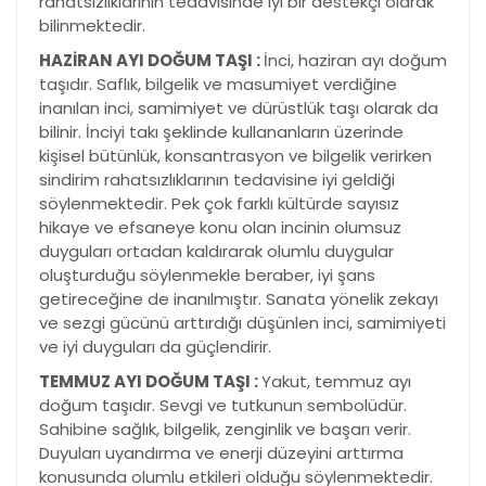
rahatsızlıklarının tedavisinde iyi bir destekçi olarak
bilinmektedir.
HAZİRAN AYI DOĞUM TAŞI :
İnci, haziran ayı doğum
taşıdır. Saflık, bilgelik ve masumiyet verdiğine
inanılan inci, samimiyet ve dürüstlük taşı olarak da
bilinir. İnciyi takı şeklinde kullananların üzerinde
kişisel bütünlük, konsantrasyon ve bilgelik verirken
sindirim rahatsızlıklarının tedavisine iyi geldiği
söylenmektedir. Pek çok farklı kültürde sayısız
hikaye ve efsaneye konu olan incinin olumsuz
duyguları ortadan kaldırarak olumlu duygular
oluşturduğu söylenmekle beraber, iyi şans
getireceğine de inanılmıştır. Sanata yönelik zekayı
ve sezgi gücünü arttırdığı düşünlen inci, samimiyeti
ve iyi duyguları da güçlendirir.
TEMMUZ AYI DOĞUM TAŞI :
Yakut, temmuz ayı
doğum taşıdır. Sevgi ve tutkunun sembolüdür.
Sahibine sağlık, bilgelik, zenginlik ve başarı verir.
Duyuları uyandırma ve enerji düzeyini arttırma
konusunda olumlu etkileri olduğu söylenmektedir.