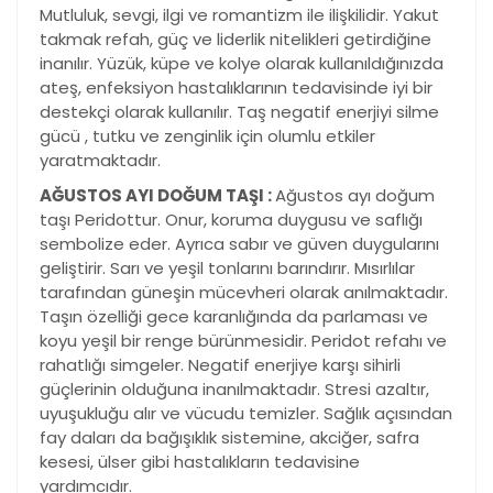
Mutluluk, sevgi, ilgi ve romantizm ile ilişkilidir. Yakut
takmak refah, güç ve liderlik nitelikleri getirdiğine
inanılır. Yüzük, küpe ve kolye olarak kullanıldığınızda
ateş, enfeksiyon hastalıklarının tedavisinde iyi bir
destekçi olarak kullanılır. Taş negatif enerjiyi silme
gücü , tutku ve zenginlik için olumlu etkiler
yaratmaktadır.
AĞUSTOS AYI DOĞUM TAŞI :
Ağustos ayı doğum
taşı Peridottur. Onur, koruma duygusu ve saflığı
sembolize eder. Ayrıca sabır ve güven duygularını
geliştirir. Sarı ve yeşil tonlarını barındırır. Mısırlılar
tarafından güneşin mücevheri olarak anılmaktadır.
Taşın özelliği gece karanlığında da parlaması ve
koyu yeşil bir renge bürünmesidir. Peridot refahı ve
rahatlığı simgeler. Negatif enerjiye karşı sihirli
güçlerinin olduğuna inanılmaktadır. Stresi azaltır,
uyuşukluğu alır ve vücudu temizler. Sağlık açısından
fay daları da bağışıklık sistemine, akciğer, safra
kesesi, ülser gibi hastalıkların tedavisine
yardımcıdır.