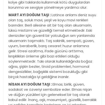
kolye gibi takılarda kullanmak kötü duygulardan
korunma ve sevgiye yönelmeye yardımcı olur.
MART AYI DOĞUM TAŞI :
Latince anlamı deniz suyu
olan taş, soluk mavi, yeşil ve koyu mavi renkleri
barındırır. Beril ailesine ait bir taş olan akuamarin,
lüksü mistizmi ve güzelliği temsil etmektedir. Eski
denizciler için güvenli bir yolculuğun sırrı yanlarında
akuamarin taşımaktı. Taş sakinlik, sempati, güven,
uyum, beraberlik, barış cesaret huzur anlamına
gelir. Stresi azaltma, ifade gücünü arttırma,
kırışıklıkları önleme gibi bazı etkileri olduğu
söylenmektedir. Takı olarak kullanıldığında boğaz
ağrısı, şişkin bezler, tiroid problemleri, hormonal
dengesizlikler, bağışıklık sistemi bozukluğu gibi
birçok hastalığa iyi geldiğine inanılır.
NİSAN AYI DOĞUM TAŞI :
Elmas; birlik, güven,
sadakat ve özveriyi sembolize eder. Elmas nişan
ve düğün yüzükleri için geleneksel bir taş olarak
kabul edilir. İnanç, aşk, masumiyet, güzellik, berraklık
ve saflığın temsilinin kadınlarıın en iyi arkadaşı