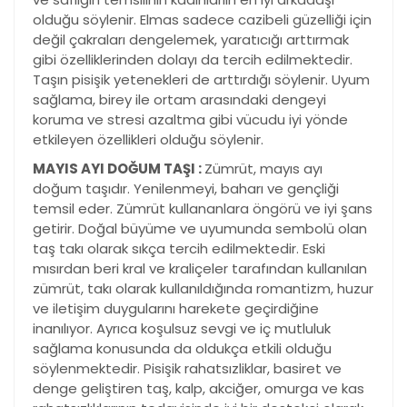
olduğu söylenir. Elmas sadece cazibeli güzelliği için
değil çakraları dengelemek, yaratıcığı arttırmak
gibi özelliklerinden dolayı da tercih edilmektedir.
Taşın pisişik yetenekleri de arttırdığı söylenir. Uyum
sağlama, birey ile ortam arasındaki dengeyi
koruma ve stresi azaltma gibi vücudu iyi yönde
etkileyen özellikleri olduğu söylenir.
MAYIS AYI DOĞUM TAŞI :
Zümrüt, mayıs ayı
doğum taşıdır. Yenilenmeyi, baharı ve gençliği
temsil eder. Zümrüt kullananlara öngörü ve iyi şans
getirir. Doğal büyüme ve uyumunda sembolü olan
taş takı olarak sıkça tercih edilmektedir. Eski
mısırdan beri kral ve kraliçeler tarafından kullanılan
zümrüt, takı olarak kullanıldığında romantizm, huzur
ve iletişim duygularını harekete geçirdiğine
inanılıyor. Ayrıca koşulsuz sevgi ve iç mutluluk
sağlama konusunda da oldukça etkili olduğu
söylenmektedir. Pisişik rahatsızliklar, basiret ve
denge geliştiren taş, kalp, akciğer, omurga ve kas