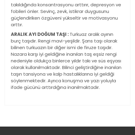
takıldığında konsantrasyonu arttırır, depresyon ve
fobileri önler. Sevinç, zevk, istikrar duygusunu
güçlendiriken özgüveni yükseltir ve motivasyonu
arttır.
ARALIK AYI DOĞUM TAŞI :
Turkuaz aralık ayının
burç taşıdır. Rengi mavi-yeşildir. Şans taşı olarak
bilinen turkuazın bir diğer ismi de firuze taşıdır.
Nazara karşı iyi geldiğine inanılan taş eşsiz rengi
nedeniyle oldukça binlerce yıldır takı ve süs eşyası
olarak kullanılmaktadır. Bilinci geliştirdiğine inanılan
taşın tansiyona ve kalp hastalıklarına iyi geldiği
söylenmektedir. Ayrıca konuşma ve yazı yoluyla
ifade gücünü arttırdığına inanılmaktadır.
Bu ürünün fiyat bilgisi, resim, ürün açıklamalarında ve
diğer konularda yetersiz gördüğünüz noktaları öneri
Bu ürüne ilk yorumu siz yapın!
formunu kullanarak tarafımıza iletebilirsiniz.
Görüş ve önerileriniz için teşekkür ederiz.
Yorum Yaz