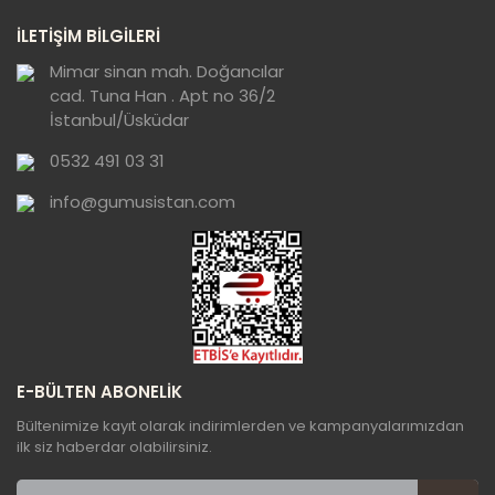
Ürün resmi kalitesiz, bozuk veya
İLETİŞİM BİLGİLERİ
görüntülenemiyor.
Ürün açıklamasında eksik bilgiler bulunuyor.
Mimar sinan mah. Doğancılar
cad. Tuna Han . Apt no 36/2
Ürün bilgilerinde hatalar bulunuyor.
İstanbul/Üsküdar
Ürün fiyatı diğer sitelerden daha pahalı.
0532 491 03 31
Bu ürüne benzer farklı alternatifler olmalı.
info@gumusistan.com
Gönder
E-BÜLTEN ABONELİK
Bültenimize kayıt olarak indirimlerden ve kampanyalarımızdan
ilk siz haberdar olabilirsiniz.