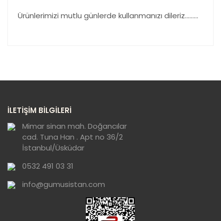
Ürünlerimizi mutlu günlerde kullanmanızı dileriz………
Bu ürünün fiyat bilgisi, resim, ürün açıklamalarında ve
diğer konularda yetersiz gördüğünüz noktaları öneri
Bu ürüne ilk yorumu siz yapın!
formunu kullanarak tarafımıza iletebilirsiniz.
Görüş ve önerileriniz için teşekkür ederiz.
Yorum Yaz
Ürün resmi kalitesiz, bozuk veya
İLETİŞİM BİLGİLERİ
görüntülenemiyor.
Ürün açıklamasında eksik bilgiler bulunuyor.
Mimar sinan mah. Doğancılar
cad. Tuna Han . Apt no 36/2
Ürün bilgilerinde hatalar bulunuyor.
İstanbul/Üsküdar
Ürün fiyatı diğer sitelerden daha pahalı.
0532 491 03 31
Bu ürüne benzer farklı alternatifler olmalı.
info@gumusistan.com