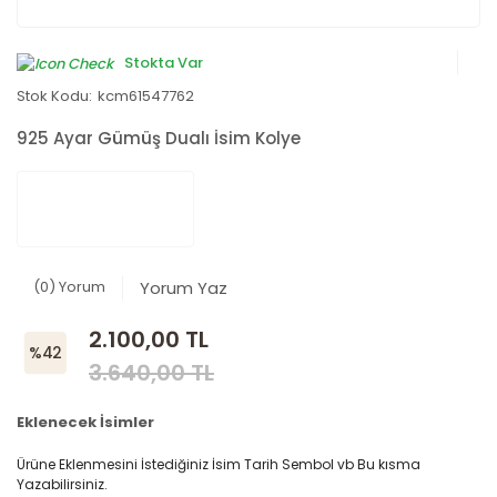
Stokta Var
Stok Kodu:
kcm61547762
925 Ayar Gümüş Dualı İsim Kolye
(0) Yorum
Yorum Yaz
2.100,00 TL
%42
3.640,00 TL
Eklenecek İsimler
Ürüne Eklenmesini İstediğiniz İsim Tarih Sembol vb Bu kısma
Yazabilirsiniz.