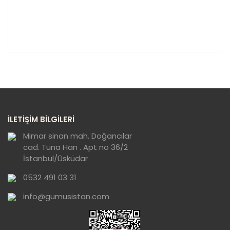
Bu ürünün fiyat bilgisi, resim, ürün açıklamalarında ve
diğer konularda yetersiz gördüğünüz noktaları öneri
Bu ürüne ilk yorumu siz yapın!
formunu kullanarak tarafımıza iletebilirsiniz.
Görüş ve önerileriniz için teşekkür ederiz.
Yorum Yaz
Ürün resmi kalitesiz, bozuk veya
İLETİŞİM BİLGİLERİ
görüntülenemiyor.
Ürün açıklamasında eksik bilgiler bulunuyor.
Mimar sinan mah. Doğancılar
cad. Tuna Han . Apt no 36/2
Ürün bilgilerinde hatalar bulunuyor.
İstanbul/Üsküdar
Ürün fiyatı diğer sitelerden daha pahalı.
0532 491 03 31
Bu ürüne benzer farklı alternatifler olmalı.
info@gumusistan.com