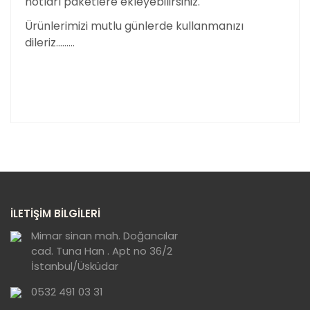
notları paketlere ekleyebilirsiniz.
Ürünlerimizi mutlu günlerde kullanmanızı
dileriz………
Bu ürünün fiyat bilgisi, resim, ürün açıklamalarında ve
diğer konularda yetersiz gördüğünüz noktaları öneri
Bu ürüne ilk yorumu siz yapın!
formunu kullanarak tarafımıza iletebilirsiniz.
Görüş ve önerileriniz için teşekkür ederiz.
Yorum Yaz
Ürün resmi kalitesiz, bozuk veya
İLETİŞİM BİLGİLERİ
görüntülenemiyor.
Ürün açıklamasında eksik bilgiler bulunuyor.
Mimar sinan mah. Doğancılar
cad. Tuna Han . Apt no 36/2
Ürün bilgilerinde hatalar bulunuyor.
İstanbul/Üsküdar
Ürün fiyatı diğer sitelerden daha pahalı.
0532 491 03 31
Bu ürüne benzer farklı alternatifler olmalı.