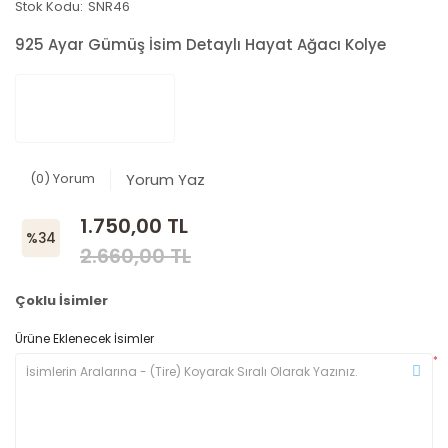
Stok Kodu:
SNR46
925 Ayar Gümüş İsim Detaylı Hayat Ağacı Kolye
(0) Yorum
Yorum Yaz
1.750,00 TL
%34
2.660,00 TL
Çoklu İsimler
Ürüne Eklenecek İsimler
*