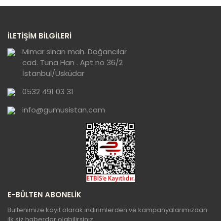
Görüş ve önerileriniz için teşekkür ederiz.
Yorum Yaz
Ürün resmi kalitesiz, bozuk veya
İLETİŞİM BİLGİLERİ
görüntülenemiyor.
Ürün açıklamasında eksik bilgiler bulunuyor.
Mimar sinan mah. Doğancılar
cad. Tuna Han . Apt no 36/2
Ürün bilgilerinde hatalar bulunuyor.
İstanbul/Üsküdar
Ürün fiyatı diğer sitelerden daha pahalı.
0532 491 03 31
Bu ürüne benzer farklı alternatifler olmalı.
info@gumusistan.com
Gönder
E-BÜLTEN ABONELİK
Bültenimize kayıt olarak indirimlerden ve kampanyalarımızdan
ilk siz haberdar olabilirsiniz.