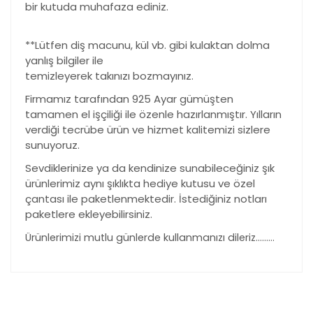
bir kutuda muhafaza ediniz.
**Lütfen diş macunu, kül vb. gibi kulaktan dolma
yanlış bilgiler ile
temizleyerek takınızı bozmayınız.
Firmamız tarafından 925 Ayar gümüşten
tamamen el işçiliği ile özenle hazırlanmıştır. Yılların
verdiği tecrübe ürün ve hizmet kalitemizi sizlere
sunuyoruz.
Sevdiklerinize ya da kendinize sunabileceğiniz şık
ürünlerimiz aynı şıklıkta hediye kutusu ve özel
çantası ile paketlenmektedir. İstediğiniz notları
paketlere ekleyebilirsiniz.
Ürünlerimizi mutlu günlerde kullanmanızı dileriz………
Bu ürünün fiyat bilgisi, resim, ürün açıklamalarında ve
diğer konularda yetersiz gördüğünüz noktaları öneri
Bu ürüne ilk yorumu siz yapın!
formunu kullanarak tarafımıza iletebilirsiniz.