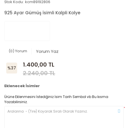
Stok Kodu:
kcm89192806
925 Ayar Gümüş İsimli Kalpli Kolye
(0) Yorum
Yorum Yaz
1.400,00 TL
%37
2.240,00 TL
Eklenecek İsimler
Ürüne Eklenmesini İstediğiniz İsim Tarih Sembol vb Bu kısma
Yazabilirsiniz.
*