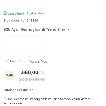
Stokta Var
Stok Kodu:
kc4243329
925 Ayar Gümüş İsimli Trend Bileklik
(1) Yorum
Yorum Yaz
1.680,00 TL
%48
3.220,00 TL
Eklenecek İsimler
Ürüne Eklenmesini İstediğiniz İsim Tarih Sembol vb Bu kısma
Yazabilirsiniz.