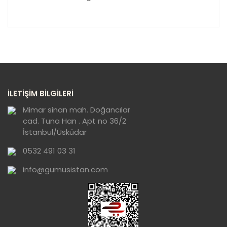
Bu ürünün fiyat bilgisi, resim, ürün açıklamalarında ve
diğer konularda yetersiz gördüğünüz noktaları öneri
formunu kullanarak tarafımıza iletebilirsiniz.
Görüş ve önerileriniz için teşekkür ederiz.
süper
Kesinlikle tavsiye ederim
Ürün resmi kalitesiz, bozuk veya
İLETİŞİM BİLGİLERİ
görüntülenemiyor.
E... S... | 20/09/2022
Ürün açıklamasında eksik bilgiler bulunuyor.
Mimar sinan mah. Doğancılar
cad. Tuna Han . Apt no 36/2
Ürün bilgilerinde hatalar bulunuyor.
İstanbul/Üsküdar
Yorum Yaz
Ürün fiyatı diğer sitelerden daha pahalı.
0532 491 03 31
Bu ürüne benzer farklı alternatifler olmalı.
info@gumusistan.com
Gönder