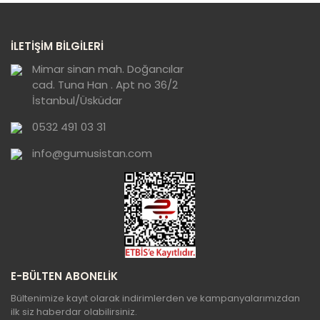
Yorum Yaz
Ürün resmi kalitesiz, bozuk veya
İLETİŞİM BİLGİLERİ
görüntülenemiyor.
Ürün açıklamasında eksik bilgiler bulunuyor.
Mimar sinan mah. Doğancılar
cad. Tuna Han . Apt no 36/2
Ürün bilgilerinde hatalar bulunuyor.
İstanbul/Üsküdar
Ürün fiyatı diğer sitelerden daha pahalı.
0532 491 03 31
Bu ürüne benzer farklı alternatifler olmalı.
info@gumusistan.com
Gönder
E-BÜLTEN ABONELİK
Bültenimize kayıt olarak indirimlerden ve kampanyalarımızdan
ilk siz haberdar olabilirsiniz.