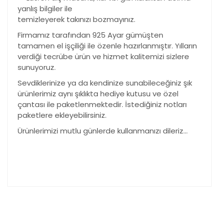
yanlış bilgiler ile
temizleyerek takınızı bozmayınız.
Firmamız tarafından 925 Ayar gümüşten
tamamen el işçiliği ile özenle hazırlanmıştır. Yılların
verdiği tecrübe ürün ve hizmet kalitemizi sizlere
sunuyoruz.
Sevdiklerinize ya da kendinize sunabileceğiniz şık
ürünlerimiz aynı şıklıkta hediye kutusu ve özel
çantası ile paketlenmektedir. İstediğiniz notları
paketlere ekleyebilirsiniz.
Ürünlerimizi mutlu günlerde kullanmanızı dileriz…
Bu ürünün fiyat bilgisi, resim, ürün açıklamalarında ve
diğer konularda yetersiz gördüğünüz noktaları öneri
Bu ürüne ilk yorumu siz yapın!
formunu kullanarak tarafımıza iletebilirsiniz.
Görüş ve önerileriniz için teşekkür ederiz.