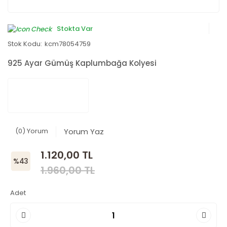
Stokta Var
Stok Kodu:
kcm78054759
925 Ayar Gümüş Kaplumbağa Kolyesi
(0) Yorum
Yorum Yaz
1.120,00 TL
%43
1.960,00 TL
Adet