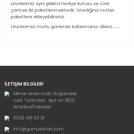
ürünlerimiz aynı şıklıkta hediye kutusu ve özel
çantası ile paketlenmektedir. İstediğiniz notları
paketlere ekleyebilirsiniz.
Ürünlerimizi mutlu günlerde kullanmanızı dileriz………
Bu ürünün fiyat bilgisi, resim, ürün açıklamalarında ve
diğer konularda yetersiz gördüğünüz noktaları öneri
Bu ürüne ilk yorumu siz yapın!
formunu kullanarak tarafımıza iletebilirsiniz.
Görüş ve önerileriniz için teşekkür ederiz.
Yorum Yaz
Ürün resmi kalitesiz, bozuk veya
İLETİŞİM BİLGİLERİ
görüntülenemiyor.
Ürün açıklamasında eksik bilgiler bulunuyor.
Mimar sinan mah. Doğancılar
cad. Tuna Han . Apt no 36/2
Ürün bilgilerinde hatalar bulunuyor.
İstanbul/Üsküdar
Ürün fiyatı diğer sitelerden daha pahalı.
0532 491 03 31
Bu ürüne benzer farklı alternatifler olmalı.
info@gumusistan.com