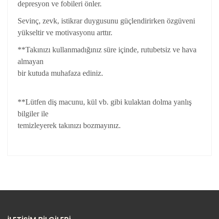
depresyon ve fobileri önler.
Sevinç, zevk, istikrar duygusunu güçlendirirken özgüveni
yükseltir ve motivasyonu arttır.
**Takınızı kullanmadığınız süre içinde, rutubetsiz ve hava
almayan
bir kutuda muhafaza ediniz.
**Lütfen diş macunu, kül vb. gibi kulaktan dolma yanlış
bilgiler ile
temizleyerek takınızı bozmayınız.
Bu ürünün fiyat bilgisi, resim, ürün açıklamalarında ve
diğer konularda yetersiz gördüğünüz noktaları öneri
Bu ürüne ilk yorumu siz yapın!
formunu kullanarak tarafımıza iletebilirsiniz.
Görüş ve önerileriniz için teşekkür ederiz.
Yorum Yaz
Ürün resmi kalitesiz, bozuk veya