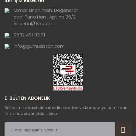
İLETİŞİM BİLGİLERİ
görüntülenemiyor.
Ürün açıklamasında eksik bilgiler bulunuyor.
Mimar sinan mah. Doğancılar
cad. Tuna Han . Apt no 36/2
Ürün bilgilerinde hatalar bulunuyor.
İstanbul/Üsküdar
Ürün fiyatı diğer sitelerden daha pahalı.
0532 491 03 31
Bu ürüne benzer farklı alternatifler olmalı.
info@gumusistan.com
Gönder
E-BÜLTEN ABONELİK
Bültenimize kayıt olarak indirimlerden ve kampanyalarımızdan
ilk siz haberdar olabilirsiniz.