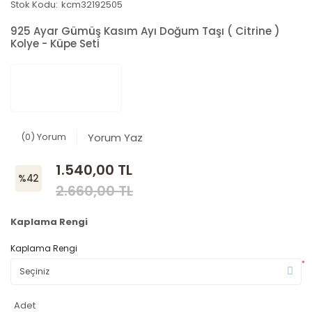
Stok Kodu:
kcm32192505
925 Ayar Gümüş Kasım Ayı Doğum Taşı ( Citrine )
Kolye - Küpe Seti
(0) Yorum
Yorum Yaz
1.540,00 TL
%42
2.660,00 TL
Kaplama Rengi
Kaplama Rengi
*
Adet