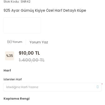
Stok Kodu:
SNR42
925 Ayar Gümüş Kişiye Özel Harf Detaylı Küpe
(0) Yorum
Yorum Yaz
910,00 TL
%35
1.400,00 TL
Harf
İstenilen Harf
*
Kaplama Rengi