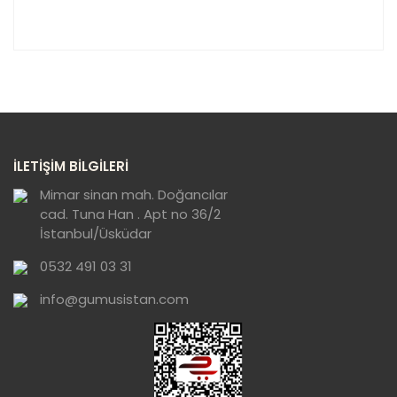
Bu ürünün fiyat bilgisi, resim, ürün açıklamalarında ve
diğer konularda yetersiz gördüğünüz noktaları öneri
Bu ürüne ilk yorumu siz yapın!
formunu kullanarak tarafımıza iletebilirsiniz.
Görüş ve önerileriniz için teşekkür ederiz.
Yorum Yaz
Ürün resmi kalitesiz, bozuk veya
İLETİŞİM BİLGİLERİ
görüntülenemiyor.
Ürün açıklamasında eksik bilgiler bulunuyor.
Mimar sinan mah. Doğancılar
cad. Tuna Han . Apt no 36/2
Ürün bilgilerinde hatalar bulunuyor.
İstanbul/Üsküdar
Ürün fiyatı diğer sitelerden daha pahalı.
0532 491 03 31
Bu ürüne benzer farklı alternatifler olmalı.
info@gumusistan.com
Gönder