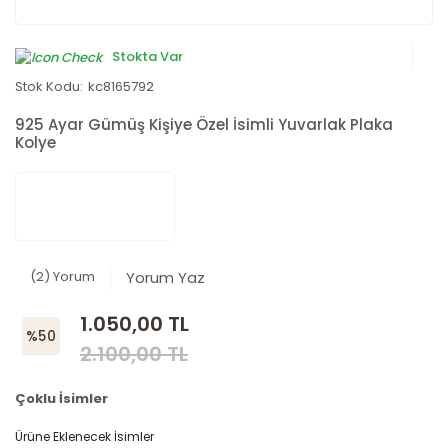
Stokta Var
Stok Kodu:
kc8165792
925 Ayar Gümüş Kişiye Özel İsimli Yuvarlak Plaka
Kolye
(2) Yorum
Yorum Yaz
1.050,00 TL
%50
2.100,00 TL
Çoklu İsimler
Ürüne Eklenecek İsimler