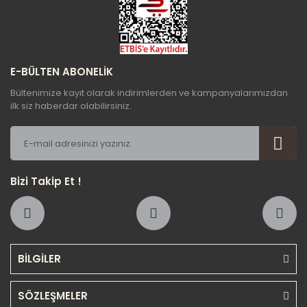
hareketinizden dolayı ayrıca teşekkür ederim.
Gönder
AYSUN ERYILMAZ | 27/10/2020
E-BÜLTEN ABONELİK
Yorum Yaz
Bültenimize kayıt olarak indirimlerden ve kampanyalarımızdan
ilk siz haberdar olabilirsiniz.
Bizi Takip Et !
BİLGİLER
SÖZLEŞMELER