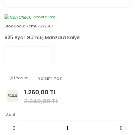
Stokta Var
Stok Kodu:
kcm67532581
925 Ayar Gümüş Manzara Kolye
(0) Yorum
Yorum Yaz
1.260,00 TL
%44
2.240,00 TL
Adet