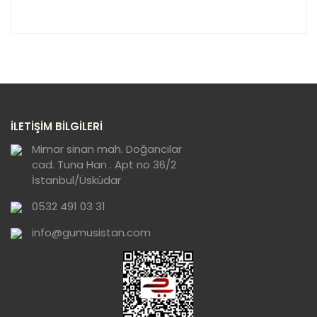
Bu ürünün fiyat bilgisi, resim, ürün açıklamalarında ve
diğer konularda yetersiz gördüğünüz noktaları öneri
Bu ürüne ilk yorumu siz yapın!
formunu kullanarak tarafımıza iletebilirsiniz.
Görüş ve önerileriniz için teşekkür ederiz.
Yorum Yaz
Ürün resmi kalitesiz, bozuk veya
İLETİŞİM BİLGİLERİ
görüntülenemiyor.
Ürün açıklamasında eksik bilgiler bulunuyor.
Mimar sinan mah. Doğancılar
cad. Tuna Han . Apt no 36/2
Ürün bilgilerinde hatalar bulunuyor.
İstanbul/Üsküdar
Ürün fiyatı diğer sitelerden daha pahalı.
0532 491 03 31
Bu ürüne benzer farklı alternatifler olmalı.
info@gumusistan.com
Gönder