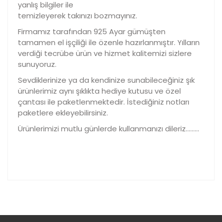
yanlış bilgiler ile
temizleyerek takınızı bozmayınız.
Firmamız tarafından 925 Ayar gümüşten
tamamen el işçiliği ile özenle hazırlanmıştır. Yılların
verdiği tecrübe ürün ve hizmet kalitemizi sizlere
sunuyoruz.
Sevdiklerinize ya da kendinize sunabileceğiniz şık
ürünlerimiz aynı şıklıkta hediye kutusu ve özel
çantası ile paketlenmektedir. İstediğiniz notları
paketlere ekleyebilirsiniz.
Ürünlerimizi mutlu günlerde kullanmanızı dileriz………
Bu ürünün fiyat bilgisi, resim, ürün açıklamalarında ve
diğer konularda yetersiz gördüğünüz noktaları öneri
Bu ürüne ilk yorumu siz yapın!
formunu kullanarak tarafımıza iletebilirsiniz.
Görüş ve önerileriniz için teşekkür ederiz.