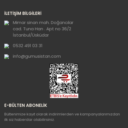
Yorum Yaz
Ürün resmi kalitesiz, bozuk veya
İLETİŞİM BİLGİLERİ
görüntülenemiyor.
Ürün açıklamasında eksik bilgiler bulunuyor.
Mimar sinan mah. Doğancılar
cad. Tuna Han . Apt no 36/2
Ürün bilgilerinde hatalar bulunuyor.
İstanbul/Üsküdar
Ürün fiyatı diğer sitelerden daha pahalı.
0532 491 03 31
Bu ürüne benzer farklı alternatifler olmalı.
info@gumusistan.com
Gönder
E-BÜLTEN ABONELİK
Bültenimize kayıt olarak indirimlerden ve kampanyalarımızdan
ilk siz haberdar olabilirsiniz.