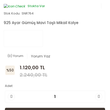
Stokta Var
Stok Kodu:
SNR764
925 Ayar Gümüş Mavi Taşlı Mikail Kolye
(0) Yorum
Yorum Yaz
1.120,00 TL
%50
2.240,00 TL
Adet