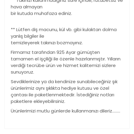
** Takınızı kullanmadığınız süre içinde, rutubetsiz ve
hava almayan
bir kutuda muhafaza ediniz.
** Lütfen diş macunu, kül vb. gibi kulaktan dolma
yanlış bilgiler ile
temizleyerek takınızı bozmayınız.
Firmamız tarafından 925 Ayar gümüşten
tamamen el işçiliği ile özenle hazırlanmıştır. Yılların
verdiği tecrübe ürün ve hizmet kalitemizi sizlere
sunuyoruz.
Sevdiklerinize ya da kendinize sunabileceğiniz şık
ürünlerimiz aynı şıklıkta hediye kutusu ve özel
çantası ile paketlenmektedir. İstediğiniz notları
paketlere ekleyebilirsiniz.
Ürünlerimizi mutlu günlerde kullanmanızı dileriz………
Bu ürünün fiyat bilgisi, resim, ürün açıklamalarında ve