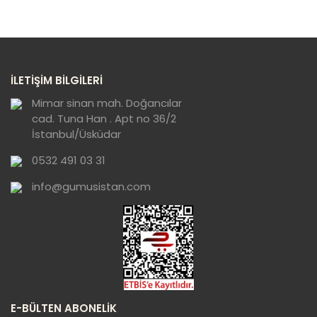
diğer konularda yetersiz gördüğünüz noktaları öneri
Bu ürüne ilk yorumu siz yapın!
formunu kullanarak tarafımıza iletebilirsiniz.
Görüş ve önerileriniz için teşekkür ederiz.
Yorum Yaz
Ürün resmi kalitesiz, bozuk veya
İLETİŞİM BİLGİLERİ
görüntülenemiyor.
Ürün açıklamasında eksik bilgiler bulunuyor.
Mimar sinan mah. Doğancılar
cad. Tuna Han . Apt no 36/2
Ürün bilgilerinde hatalar bulunuyor.
İstanbul/Üsküdar
Ürün fiyatı diğer sitelerden daha pahalı.
0532 491 03 31
Bu ürüne benzer farklı alternatifler olmalı.
info@gumusistan.com
Gönder
E-BÜLTEN ABONELİK