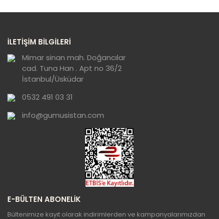
Görüş ve önerileriniz için teşekkür ederiz.
Yorum Yaz
Ürün resmi kalitesiz, bozuk veya
İLETİŞİM BİLGİLERİ
görüntülenemiyor.
Ürün açıklamasında eksik bilgiler bulunuyor.
Mimar sinan mah. Doğancılar
cad. Tuna Han . Apt no 36/2
Ürün bilgilerinde hatalar bulunuyor.
İstanbul/Üsküdar
Ürün fiyatı diğer sitelerden daha pahalı.
0532 491 03 31
Bu ürüne benzer farklı alternatifler olmalı.
info@gumusistan.com
Gönder
E-BÜLTEN ABONELİK
Bültenimize kayıt olarak indirimlerden ve kampanyalarımızdan