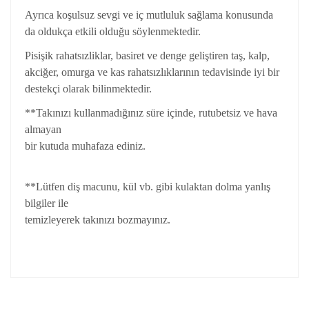
Ayrıca koşulsuz sevgi ve iç mutluluk sağlama konusunda
da oldukça etkili olduğu söylenmektedir.
Pisişik rahatsızliklar, basiret ve denge geliştiren taş, kalp,
akciğer, omurga ve kas rahatsızlıklarının tedavisinde iyi bir
destekçi olarak bilinmektedir.
**Takınızı kullanmadığınız süre içinde, rutubetsiz ve hava
almayan
bir kutuda muhafaza ediniz.
**Lütfen diş macunu, kül vb. gibi kulaktan dolma yanlış
bilgiler ile
temizleyerek takınızı bozmayınız.
Bu ürünün fiyat bilgisi, resim, ürün açıklamalarında ve
diğer konularda yetersiz gördüğünüz noktaları öneri
Bu ürüne ilk yorumu siz yapın!
formunu kullanarak tarafımıza iletebilirsiniz.