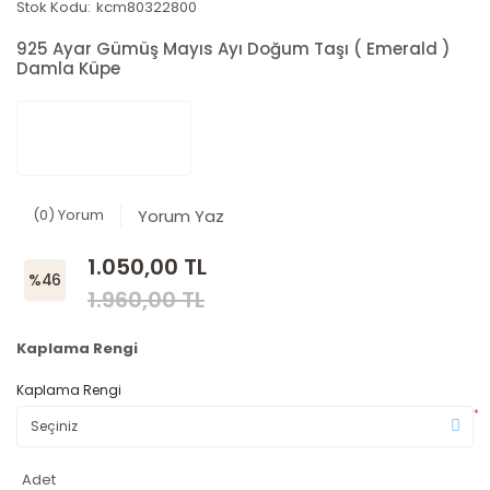
Stok Kodu:
kcm80322800
925 Ayar Gümüş Mayıs Ayı Doğum Taşı ( Emerald )
Damla Küpe
(0) Yorum
Yorum Yaz
1.050,00 TL
%46
1.960,00 TL
Kaplama Rengi
Kaplama Rengi
*
Adet