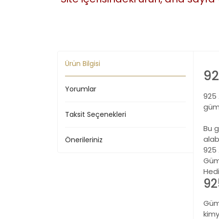
Ürün Bilgisi
92
Yorumlar
925 
gümü
Taksit Seçenekleri
Bu g
alabi
Önerileriniz
925
Gümü
Hed
92
Gümü
kimy