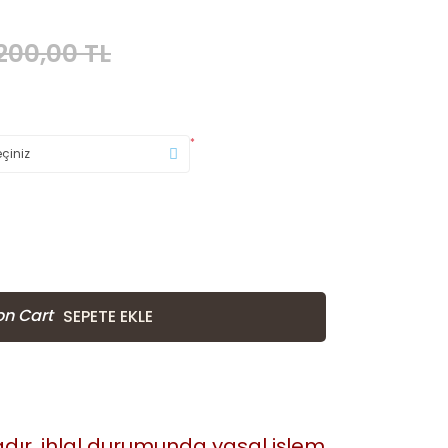
.200,00 TL
*
SEPETE EKLE
tadır. ihlal durumunda yasal işlem