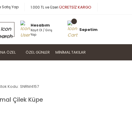
a Satış Yap
ÜCRETSİZ KARGO
1.000 TL ve Üzeri
Hesabım
Sepetim
Kayıt Ol / Giriş
Yap
NA ÖZEL
ÖZEL GÜNLER
MINIMAL TAKILAR
Stok Kodu:
SNRM4157
mal Çilek Küpe