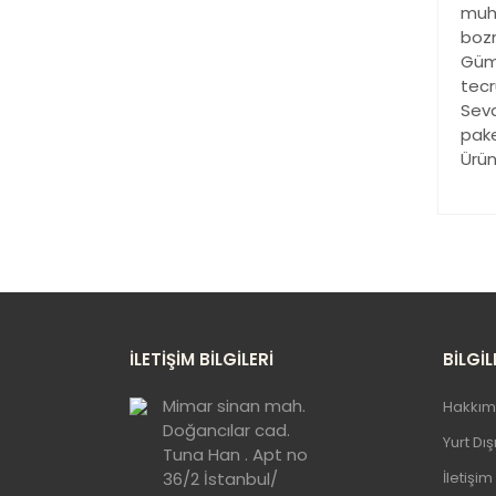
muha
bozm
Gümü
tecr
Sevd
pake
Ürün
Bu
ku
Gö
İLETİŞİM BİLGİLERİ
BİLGİL
Mimar sinan mah.
Hakkım
Doğancılar cad.
Yurt Dı
Tuna Han . Apt no
36/2 İstanbul/
İletişim