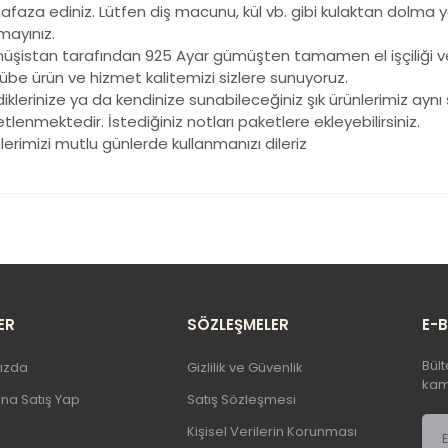
faza ediniz. Lütfen diş macunu, kül vb. gibi kulaktan dolma yanl
ayınız.
şistan tarafından 925 Ayar gümüşten tamamen el işçiliği ve öz
übe ürün ve hizmet kalitemizi sizlere sunuyoruz.
iklerinize ya da kendinize sunabileceğiniz şık ürünlerimiz aynı 
tlenmektedir. İstediğiniz notları paketlere ekleyebilirsiniz.
lerimizi mutlu günlerde kullanmanızı dileriz
 ürünün fiyat bilgisi, resim, ürün açıklamalarında ve diğer konularda 
llanarak tarafımıza iletebilirsiniz.
Bu ürüne ilk yorumu siz yapı
rüş ve önerileriniz için teşekkür ederiz.
Ürün resmi kalitesiz, bozuk veya görüntülenemiyor.
Yorum Yaz
Ürün açıklamasında eksik bilgiler bulunuyor.
ER
SÖZLEŞMELER
E-
Ürün bilgilerinde hatalar bulunuyor.
Bült
ızda
Gizlilik ve Güvenlik
Ürün fiyatı diğer sitelerden daha pahalı.
kamp
şına Satış Yap
Satış Sözleşmesi
Bu ürüne benzer farklı alternatifler olmalı.
Kişisel Verilerin Korunması