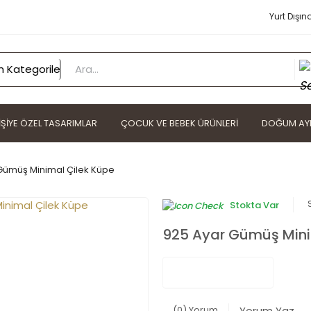
Yurt Dışın
IŞIYE ÖZEL TASARIMLAR
ÇOCUK VE BEBEK ÜRÜNLERI
DOĞUM AYI
Gümüş Minimal Çilek Küpe
Stokta Var
925 Ayar Gümüş Mini
(0) Yorum
Yorum Yaz