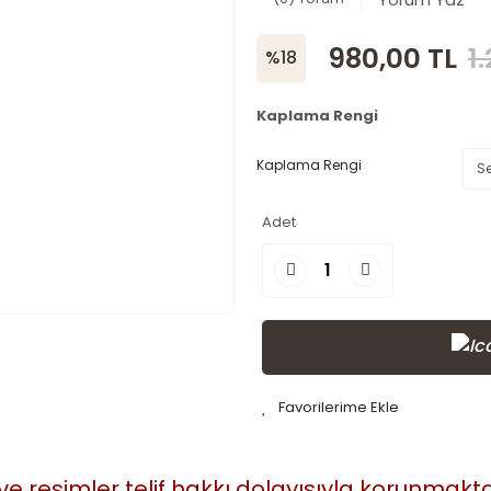
980,00 TL
1
%18
Kaplama Rengi
Kaplama Rengi
Adet
 ve resimler telif hakkı dolayısıyla korunmak