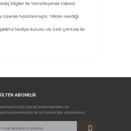
ış bilgiler ile temizleyerek takınızı
enle hazırlanmıştır. Yılların verdiği
şıklıkta hediye kutusu ve özel çantası ile
yetersiz gördüğünüz noktaları öneri formunu
n!
BÜLTEN ABONELİK
enimize kayıt olarak indirimlerden ve
anyalarımızdan ilk siz haberdar olabilirsiniz.