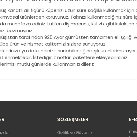
ş kanatlı arı figürlü küpenizi uzun süre sağlıklı kullanmak iç
 kimyasal ürünlerden koruyunuz. Takınızı kullanmadığınız süre 
da muhafaza ediniz. Lütfen diş macunu, kül vb. gibi kulaktan d
nızı bozmayınız.
şistan tarafından 925 Ayar gümüşten tamamen el işçiliği ve öz
übe ürün ve hizmet kalitemizi sizlere sunuyoruz.
iklerinize ya da kendinize sunabileceğiniz şık ürünlerimiz aynı 
tlenmektedir. İstediğiniz notları paketlere ekleyebilirsiniz.
lerimizi mutlu günlerde kullanmanızı dileriz
 ürünün fiyat bilgisi, resim, ürün açıklamalarında ve diğer konularda 
llanarak tarafımıza iletebilirsiniz.
Bu ürüne ilk yorumu siz yapı
rüş ve önerileriniz için teşekkür ederiz.
Ürün resmi kalitesiz, bozuk veya görüntülenemiyor.
Yorum Yaz
Ürün açıklamasında eksik bilgiler bulunuyor.
ER
SÖZLEŞMELER
E-
Ürün bilgilerinde hatalar bulunuyor.
Bült
ızda
Gizlilik ve Güvenlik
Ürün fiyatı diğer sitelerden daha pahalı.