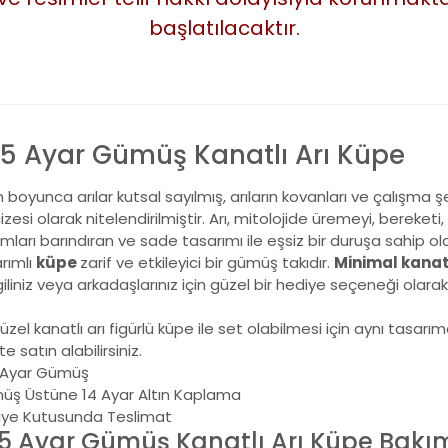
başlatılacaktır.
5 Ayar Gümüş Kanatlı Arı Küpe
h boyunca arılar kutsal sayılmış, arıların kovanları ve çalışma şek
zesi olarak nitelendirilmiştir. Arı, mitolojide üremeyi, bereket
mları barındıran ve sade tasarımı ile eşsiz bir duruşa sahip olan 
rımlı
küpe
zarif ve etkileyici bir gümüş takıdır.
Minimal kanatl
iliniz veya arkadaşlarınız için güzel bir hediye seçeneği olarak
üzel kanatlı arı figürlü küpe ile set olabilmesi için aynı tasarım
kte satın alabilirsiniz.
 Ayar Gümüş
ş Üstüne 14 Ayar Altın Kaplama
iye Kutusunda Teslimat
5 Ayar Gümüş Kanatlı Arı Küpe Bakı