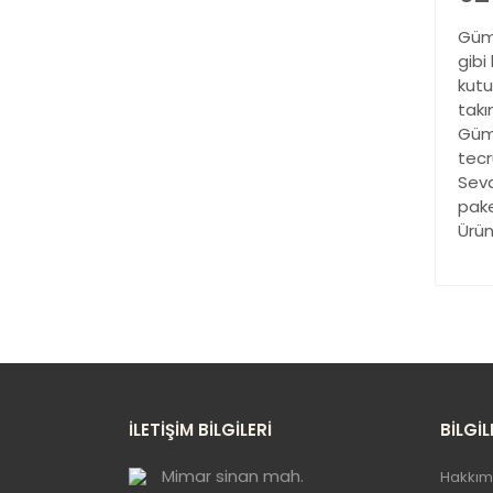
Gümü
gibi
kutu
takı
Gümü
tecr
Sevd
pake
Ürün
Bu
ku
Gö
İLETİŞİM BİLGİLERİ
BİLGİL
Mimar sinan mah.
Hakkım