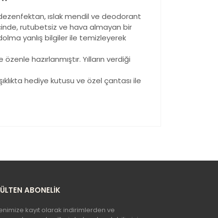
in dezenfektan, ıslak mendil ve deodorant
içinde, rutubetsiz ve hava almayan bir
olma yanlış bilgiler ile temizleyerek
enle hazırlanmıştır. Yılların verdiği
şıklıkta hediye kutusu ve özel çantası ile
yetersiz gördüğünüz noktaları öneri formunu
n!
BÜLTEN ABONELİK
enimize kayıt olarak indirimlerden ve