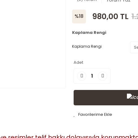
980,00 TL
1
%18
Kaplama Rengi
Kaplama Rengi
Adet
 ve resimler telif hakkı dolayısıyla korunmak