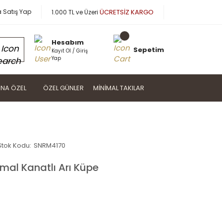
a Satış Yap
ÜCRETSİZ KARGO
1.000 TL ve Üzeri
Hesabım
Sepetim
Kayıt Ol / Giriş
Yap
NA ÖZEL
ÖZEL GÜNLER
MINIMAL TAKILAR
Stok Kodu:
SNRM4170
al Kanatlı Arı Küpe