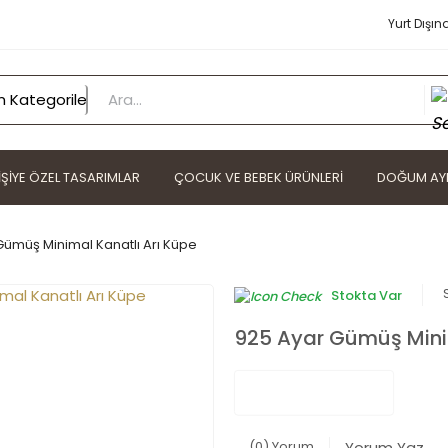
Yurt Dışın
IŞIYE ÖZEL TASARIMLAR
ÇOCUK VE BEBEK ÜRÜNLERI
DOĞUM AYI
Gümüş Minimal Kanatlı Arı Küpe
Stokta Var
925 Ayar Gümüş Minim
(0) Yorum
Yorum Yaz