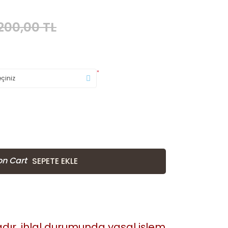
.200,00 TL
*
SEPETE EKLE
tadır. ihlal durumunda yasal işlem