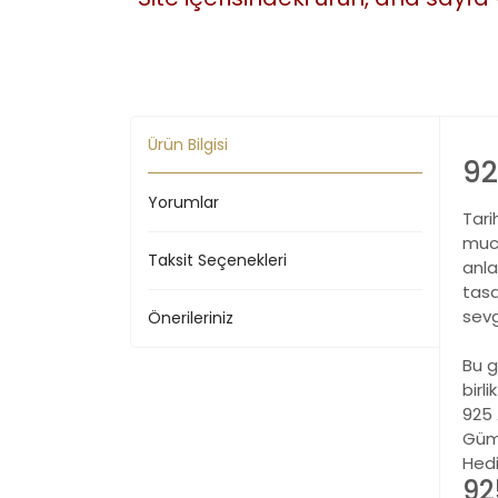
Ürün Bilgisi
92
Yorumlar
Tari
muci
Taksit Seçenekleri
anla
tasa
sevg
Önerileriniz
Bu g
birli
925
Gümü
Hed
92