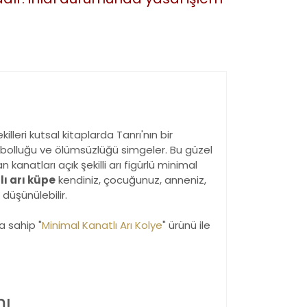
illeri kutsal kitaplarda Tanrı'nın bir
i, bolluğu ve ölümsüzlüğü simgeler. Bu güzel
kanatları açık şekilli arı figürlü minimal
ı arı küpe
kendiniz, çocuğunuz, anneniz,
 düşünülebilir.
a sahip "
Minimal Kanatlı Arı Kolye
" ürünü ile
mı