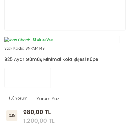
Stokta Var
Stok Kodu:
SNRM4149
925 Ayar Gümüş Minimal Kola Şişesi Küpe
(0) Yorum
Yorum Yaz
980,00 TL
%18
1.200,00 TL