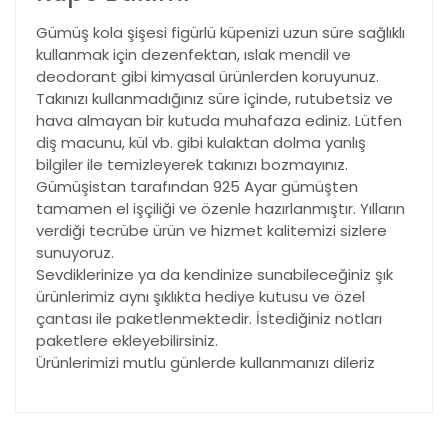
Gümüş kola şişesi figürlü küpenizi uzun süre sağlıklı
kullanmak için dezenfektan, ıslak mendil ve
deodorant gibi kimyasal ürünlerden koruyunuz.
Takınızı kullanmadığınız süre içinde, rutubetsiz ve
hava almayan bir kutuda muhafaza ediniz. Lütfen
diş macunu, kül vb. gibi kulaktan dolma yanlış
bilgiler ile temizleyerek takınızı bozmayınız.
Gümüşistan tarafından 925 Ayar gümüşten
tamamen el işçiliği ve özenle hazırlanmıştır. Yılların
verdiği tecrübe ürün ve hizmet kalitemizi sizlere
sunuyoruz.
Sevdiklerinize ya da kendinize sunabileceğiniz şık
ürünlerimiz aynı şıklıkta hediye kutusu ve özel
çantası ile paketlenmektedir. İstediğiniz notları
paketlere ekleyebilirsiniz.
Ürünlerimizi mutlu günlerde kullanmanızı dileriz
Bu ürünün fiyat bilgisi, resim, ürün açıklamalarında ve
diğer konularda yetersiz gördüğünüz noktaları öneri
Bu ürüne ilk yorumu siz yapın!