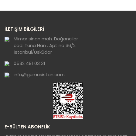
formunu kullanarak tarafımıza iletebilirsiniz.
Görüş ve önerileriniz için teşekkür ederiz.
Yorum Yaz
Ürün resmi kalitesiz, bozuk veya
İLETİŞİM BİLGİLERİ
görüntülenemiyor.
Ürün açıklamasında eksik bilgiler bulunuyor.
Mimar sinan mah. Doğancılar
cad. Tuna Han . Apt no 36/2
Ürün bilgilerinde hatalar bulunuyor.
İstanbul/Üsküdar
Ürün fiyatı diğer sitelerden daha pahalı.
0532 491 03 31
Bu ürüne benzer farklı alternatifler olmalı.
info@gumusistan.com
Gönder
E-BÜLTEN ABONELİK