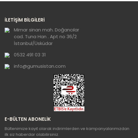
Yorum Yaz
Ürün resmi kalitesiz, bozuk veya
İLETİŞİM BİLGİLERİ
görüntülenemiyor.
Ürün açıklamasında eksik bilgiler bulunuyor.
Mimar sinan mah. Doğancılar
cad. Tuna Han . Apt no 36/2
Ürün bilgilerinde hatalar bulunuyor.
İstanbul/Üsküdar
Ürün fiyatı diğer sitelerden daha pahalı.
0532 491 03 31
Bu ürüne benzer farklı alternatifler olmalı.
info@gumusistan.com
Gönder
E-BÜLTEN ABONELİK
Bültenimize kayıt olarak indirimlerden ve kampanyalarımızdan
ilk siz haberdar olabilirsiniz.