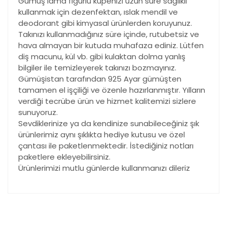
Gümüş lama figürlü küpenizi uzun süre sağlıklı
kullanmak için dezenfektan, ıslak mendil ve
deodorant gibi kimyasal ürünlerden koruyunuz.
Takınızı kullanmadığınız süre içinde, rutubetsiz ve
hava almayan bir kutuda muhafaza ediniz. Lütfen
diş macunu, kül vb. gibi kulaktan dolma yanlış
bilgiler ile temizleyerek takınızı bozmayınız.
Gümüşistan tarafından 925 Ayar gümüşten
tamamen el işçiliği ve özenle hazırlanmıştır. Yılların
verdiği tecrübe ürün ve hizmet kalitemizi sizlere
sunuyoruz.
Sevdiklerinize ya da kendinize sunabileceğiniz şık
ürünlerimiz aynı şıklıkta hediye kutusu ve özel
çantası ile paketlenmektedir. İstediğiniz notları
paketlere ekleyebilirsiniz.
Ürünlerimizi mutlu günlerde kullanmanızı dileriz
Bu ürünün fiyat bilgisi, resim, ürün açıklamalarında ve
diğer konularda yetersiz gördüğünüz noktaları öneri
Bu ürüne ilk yorumu siz yapın!
formunu kullanarak tarafımıza iletebilirsiniz.
Görüş ve önerileriniz için teşekkür ederiz.