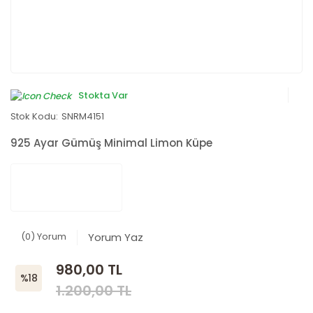
Stokta Var
Stok Kodu:
SNRM4151
925 Ayar Gümüş Minimal Limon Küpe
(0) Yorum
Yorum Yaz
980,00 TL
%18
1.200,00 TL