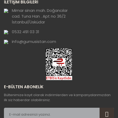
İLETİŞİM BİLGİLERİ
görüntülenemiyor.
Ürün açıklamasında eksik bilgiler bulunuyor.
Mimar sinan mah. Doğancılar
cad. Tuna Han . Apt no 36/2
Ürün bilgilerinde hatalar bulunuyor.
İstanbul/Üsküdar
Ürün fiyatı diğer sitelerden daha pahalı.
0532 491 03 31
Bu ürüne benzer farklı alternatifler olmalı.
info@gumusistan.com
Gönder
E-BÜLTEN ABONELİK
Bültenimize kayıt olarak indirimlerden ve kampanyalarımızdan
ilk siz haberdar olabilirsiniz.