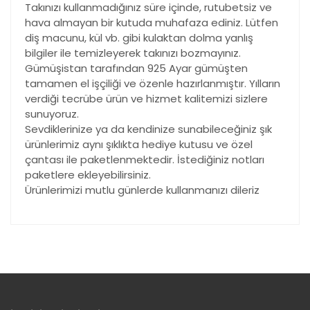
Takınızı kullanmadığınız süre içinde, rutubetsiz ve
hava almayan bir kutuda muhafaza ediniz. Lütfen
diş macunu, kül vb. gibi kulaktan dolma yanlış
bilgiler ile temizleyerek takınızı bozmayınız.
Gümüşistan tarafından 925 Ayar gümüşten
tamamen el işçiliği ve özenle hazırlanmıştır. Yılların
verdiği tecrübe ürün ve hizmet kalitemizi sizlere
sunuyoruz.
Sevdiklerinize ya da kendinize sunabileceğiniz şık
ürünlerimiz aynı şıklıkta hediye kutusu ve özel
çantası ile paketlenmektedir. İstediğiniz notları
paketlere ekleyebilirsiniz.
Ürünlerimizi mutlu günlerde kullanmanızı dileriz
Bu ürünün fiyat bilgisi, resim, ürün açıklamalarında ve
diğer konularda yetersiz gördüğünüz noktaları öneri
Bu ürüne ilk yorumu siz yapın!
formunu kullanarak tarafımıza iletebilirsiniz.
Görüş ve önerileriniz için teşekkür ederiz.
Yorum Yaz
Ürün resmi kalitesiz, bozuk veya