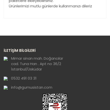
paketlere ekleyebilirsiniz.
Ürünlerimizi mutlu günlerde kullanmanızı dileriz
Bu ürünün fiyat bilgisi, resim, ürün açıklamalarında ve
diğer konularda yetersiz gördüğünüz noktaları öneri
Bu ürüne ilk yorumu siz yapın!
formunu kullanarak tarafımıza iletebilirsiniz.
Görüş ve önerileriniz için teşekkür ederiz.
Yorum Yaz
Ürün resmi kalitesiz, bozuk veya
İLETİŞİM BİLGİLERİ
görüntülenemiyor.
Ürün açıklamasında eksik bilgiler bulunuyor.
Mimar sinan mah. Doğancılar
cad. Tuna Han . Apt no 36/2
Ürün bilgilerinde hatalar bulunuyor.
İstanbul/Üsküdar
Ürün fiyatı diğer sitelerden daha pahalı.
0532 491 03 31
Bu ürüne benzer farklı alternatifler olmalı.
info@gumusistan.com