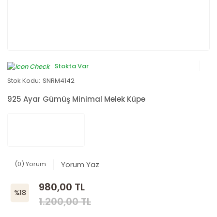
Stokta Var
Stok Kodu:
SNRM4142
925 Ayar Gümüş Minimal Melek Küpe
(0) Yorum
Yorum Yaz
980,00 TL
%18
1.200,00 TL