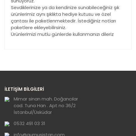
sunuyoruz.
Sevdiklerinize ya da kendinize sunabileceğiniz şık
ürünlerimiz aynı şıklıkta hediye kutusu ve özel
çantası ile paketlenmektedir. İstediğiniz notları
paketlere ekleyebilirsiniz.
Ürünlerimizi mutlu günlerde kullanmanızı dileriz
Bu ürünün fiyat bilgisi, resim, ürün açıklamalarında ve
diğer konularda yetersiz gördüğünüz noktaları öneri
Bu ürüne ilk yorumu siz yapın!
formunu kullanarak tarafımıza iletebilirsiniz.
Görüş ve önerileriniz için teşekkür ederiz.
Yorum Yaz
Ürün resmi kalitesiz, bozuk veya
İLETİŞİM BİLGİLERİ
görüntülenemiyor.
Ürün açıklamasında eksik bilgiler bulunuyor.
Mimar sinan mah. Doğancılar
cad. Tuna Han . Apt no 36/2
Ürün bilgilerinde hatalar bulunuyor.
İstanbul/Üsküdar
Ürün fiyatı diğer sitelerden daha pahalı.
0532 491 03 31
Bu ürüne benzer farklı alternatifler olmalı.
info@gumusistan.com