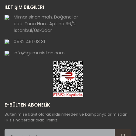
Ürün resmi kalitesiz, bozuk veya
İLETİŞİM BİLGİLERİ
görüntülenemiyor.
Ürün açıklamasında eksik bilgiler bulunuyor.
Mimar sinan mah. Doğancılar
cad. Tuna Han . Apt no 36/2
Ürün bilgilerinde hatalar bulunuyor.
İstanbul/Üsküdar
Ürün fiyatı diğer sitelerden daha pahalı.
0532 491 03 31
Bu ürüne benzer farklı alternatifler olmalı.
info@gumusistan.com
Gönder
E-BÜLTEN ABONELİK
Bültenimize kayıt olarak indirimlerden ve kampanyalarımızdan
ilk siz haberdar olabilirsiniz.