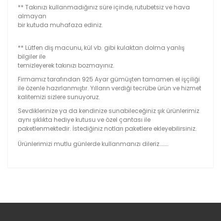
** Takınızı kullanmadığınız süre içinde, rutubetsiz ve hava
almayan
bir kutuda muhafaza ediniz.
** Lütfen diş macunu, kül vb. gibi kulaktan dolma yanlış
bilgiler ile
temizleyerek takınızı bozmayınız.
Firmamız tarafından 925 Ayar gümüşten tamamen el işçiliği
ile özenle hazırlanmıştır. Yılların verdiği tecrübe ürün ve hizmet
kalitemizi sizlere sunuyoruz.
Sevdiklerinize ya da kendinize sunabileceğiniz şık ürünlerimiz
aynı şıklıkta hediye kutusu ve özel çantası ile
paketlenmektedir. İstediğiniz notları paketlere ekleyebilirsiniz.
Ürünlerimizi mutlu günlerde kullanmanızı dileriz………
Bu ürünün fiyat bilgisi, resim, ürün açıklamalarında ve
diğer konularda yetersiz gördüğünüz noktaları öneri
Bu ürüne ilk yorumu siz yapın!
formunu kullanarak tarafımıza iletebilirsiniz.
Görüş ve önerileriniz için teşekkür ederiz.
Yorum Yaz