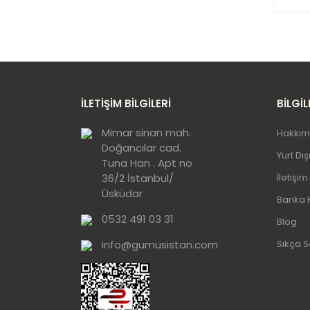
Bu
ku
Gö
İLETİŞİM BİLGİLERİ
BİLGİL
Mimar sinan mah.
Hakkım
Doğancılar cad.
Yurt Dı
Tuna Han . Apt no
36/2 İstanbul/
İletişim
Üsküdar
Banka 
0532 491 03 31
Blog
info@gumusistan.com
Sıkça S