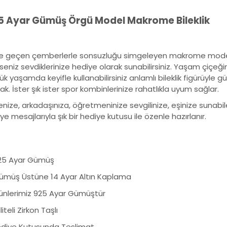
 Ayar Gümüş Örgü Model Makrome Bileklik
çe geçen çemberlerle sonsuzluğu simgeleyen makrome model ör
rseniz sevdiklerinize hediye olarak sunabilirsiniz. Yaşam çiçeğ
ük yaşamda keyifle kullanabilirsiniz anlamlı bileklik figürüyle
ak. İster şık ister spor kombinlerinize rahatlıkla uyum sağlar.
nize, arkadaşınıza, öğretmeninize sevgilinize, eşinize sunabile
ye mesajlarıyla şık bir hediye kutusu ile özenle hazırlanır.
925 Ayar Gümüş
ümüş Üstüne 14 Ayar Altın Kaplama
ünlerimiz 925 Ayar Gümüştür
iteli Zirkon Taşlı
diye Kutusunda Teslimat