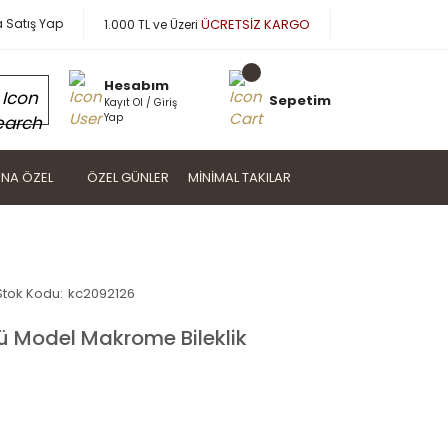
a Satış Yap
ÜCRETSİZ KARGO
1.000 TL ve Üzeri
Hesabım
Sepetim
Kayıt Ol / Giriş
Yap
NA ÖZEL
ÖZEL GÜNLER
MINIMAL TAKILAR
Stok Kodu:
kc2092126
 Model Makrome Bileklik