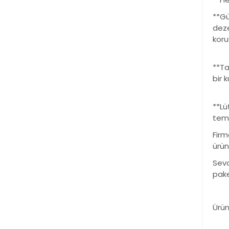
**Gü
deze
koru
**Ta
bir 
**Lü
temi
Firm
ürün
Sevd
pake
Ürün