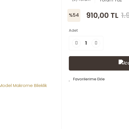
910,00 TL
1.
%54
Adet