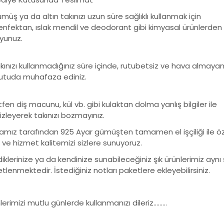
müş ya da altın takınızı uzun süre sağlıklı kullanmak için
nfektan, ıslak mendil ve deodorant gibi kimyasal ürünlerden
yunuz.
kınızı kullanmadığınız süre içinde, rutubetsiz ve hava almaya
kutuda muhafaza ediniz.
tfen diş macunu, kül vb. gibi kulaktan dolma yanlış bilgiler ile
zleyerek takınızı bozmayınız.
amız tarafından 925 Ayar gümüşten tamamen el işçiliği ile özen
 ve hizmet kalitemizi sizlere sunuyoruz.
iklerinize ya da kendinize sunabileceğiniz şık ürünlerimiz aynı 
tlenmektedir. İstediğiniz notları paketlere ekleyebilirsiniz.
lerimizi mutlu günlerde kullanmanızı dileriz………