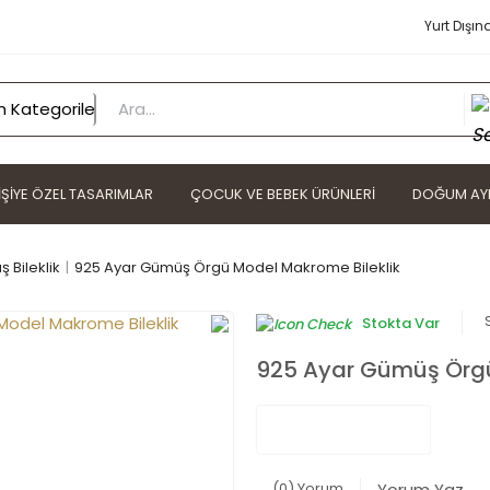
Yurt Dışın
IŞIYE ÖZEL TASARIMLAR
ÇOCUK VE BEBEK ÜRÜNLERI
DOĞUM AYI
 Bileklik
925 Ayar Gümüş Örgü Model Makrome Bileklik
Stokta Var
925 Ayar Gümüş Örgü
(0) Yorum
Yorum Yaz