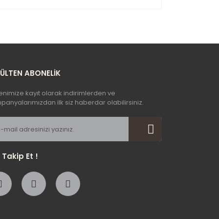
yetersiz gördüğünüz noktaları öneri formunu
n!
BÜLTEN ABONELİK
enimize kayıt olarak indirimlerden ve
anyalarımızdan ilk siz haberdar olabilirsiniz.
i Takip Et !