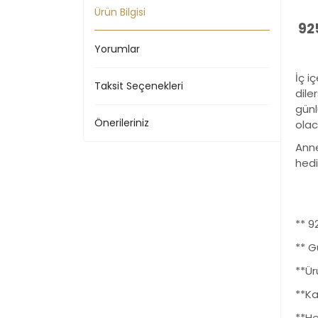
Ürün Bilgisi
925
Yorumlar
İç i
Taksit Seçenekleri
dile
günl
Önerileriniz
olac
Anne
hedi
** 
** G
**Ür
**Kal
**He