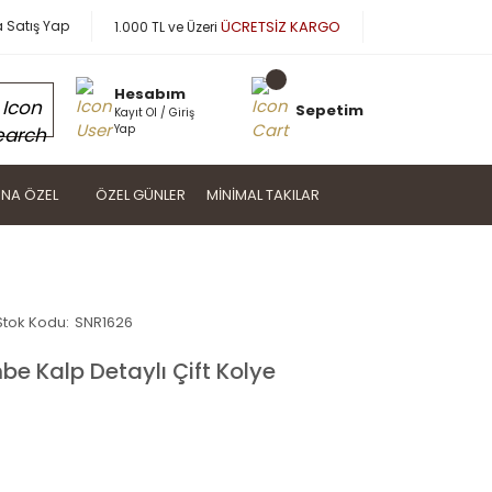
a Satış Yap
ÜCRETSİZ KARGO
1.000 TL ve Üzeri
Hesabım
Sepetim
Kayıt Ol / Giriş
Yap
NA ÖZEL
ÖZEL GÜNLER
MINIMAL TAKILAR
Stok Kodu:
SNR1626
 Kalp Detaylı Çift Kolye