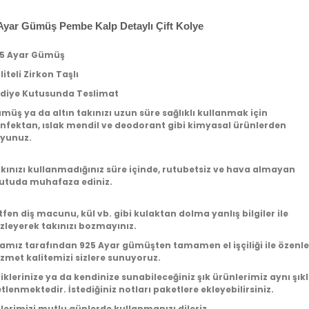
Ayar Gümüş Pembe Kalp Detaylı Çift Kolye
25 Ayar Gümüş
liteli Zirkon Taşlı
ediye Kutusunda Teslimat
ümüş ya da altın takınızı uzun süre sağlıklı kullanmak için
nfektan, ıslak mendil ve deodorant gibi kimyasal ürünlerden
yunuz.
akınızı kullanmadığınız süre içinde, rutubetsiz ve hava almayan
kutuda muhafaza ediniz.
ütfen diş macunu, kül vb. gibi kulaktan dolma yanlış bilgiler ile
zleyerek takınızı bozmayınız.
amız tarafından 925 Ayar gümüşten tamamen el işçiliği ile özenle h
izmet kalitemizi sizlere sunuyoruz.
iklerinize ya da kendinize sunabileceğiniz şık ürünlerimiz aynı şıkl
tlenmektedir. İstediğiniz notları paketlere ekleyebilirsiniz.
lerimizi mutlu günlerde kullanmanızı dileriz………