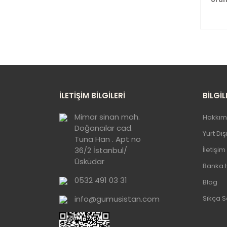
Bu
ku
Gö
İLETİŞİM BİLGİLERİ
BİLGİL
Mimar sinan mah.
Hakkım
Doğancılar cad.
Yurt Dı
Tuna Han . Apt no
36/2 İstanbul/
İletişim
Üsküdar
Banka 
0532 491 03 31
Blog
info@gumusistan.com
Sıkça S