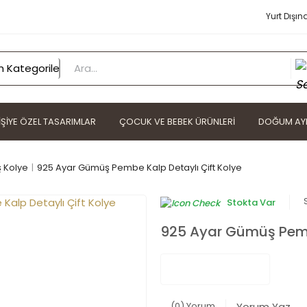
Yurt Dışın
IŞIYE ÖZEL TASARIMLAR
ÇOCUK VE BEBEK ÜRÜNLERI
DOĞUM AYI
 Kolye
925 Ayar Gümüş Pembe Kalp Detaylı Çift Kolye
Stokta Var
925 Ayar Gümüş Pembe
(0) Yorum
Yorum Yaz