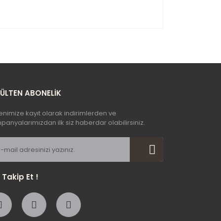
yetersiz gördüğünüz noktaları öneri formunu
n!
BÜLTEN ABONELİK
enimize kayıt olarak indirimlerden ve
anyalarımızdan ilk siz haberdar olabilirsiniz.
i Takip Et !