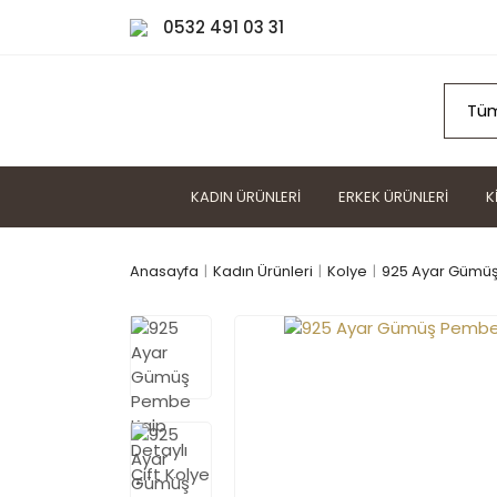
0532 491 03 31
KADIN ÜRÜNLERI
ERKEK ÜRÜNLERI
K
Anasayfa
Kadın Ürünleri
Kolye
925 Ayar Gümüş