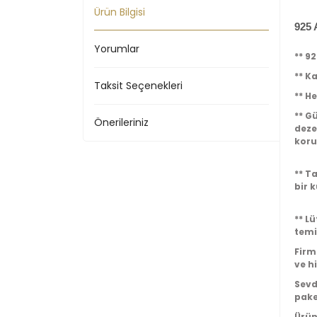
Ürün Bilgisi
925 
Yorumlar
** 9
** Ka
Taksit Seçenekleri
** H
** G
Önerileriniz
deze
koru
** T
bir 
** L
temi
Firm
ve h
Sevd
pake
Ürün