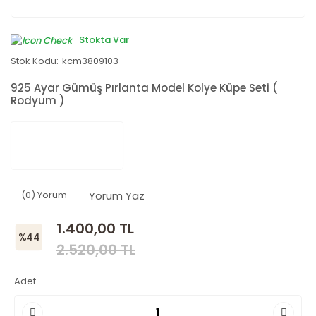
Stokta Var
Stok Kodu:
kcm3809103
925 Ayar Gümüş Pırlanta Model Kolye Küpe Seti (
Rodyum )
(0) Yorum
Yorum Yaz
1.400,00 TL
%44
2.520,00 TL
Adet