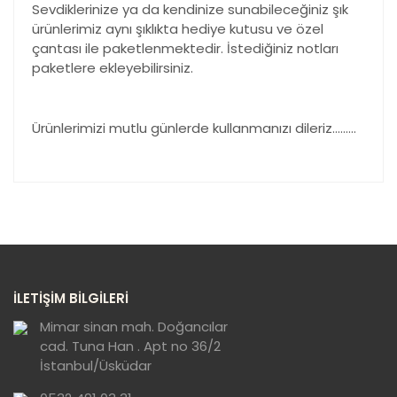
Sevdiklerinize ya da kendinize sunabileceğiniz şık
ürünlerimiz aynı şıklıkta hediye kutusu ve özel
çantası ile paketlenmektedir. İstediğiniz notları
paketlere ekleyebilirsiniz.
Ürünlerimizi mutlu günlerde kullanmanızı dileriz………
Bu ürünün fiyat bilgisi, resim, ürün açıklamalarında ve
diğer konularda yetersiz gördüğünüz noktaları öneri
Bu ürüne ilk yorumu siz yapın!
formunu kullanarak tarafımıza iletebilirsiniz.
Görüş ve önerileriniz için teşekkür ederiz.
Yorum Yaz
Ürün resmi kalitesiz, bozuk veya
İLETİŞİM BİLGİLERİ
görüntülenemiyor.
Ürün açıklamasında eksik bilgiler bulunuyor.
Mimar sinan mah. Doğancılar
cad. Tuna Han . Apt no 36/2
Ürün bilgilerinde hatalar bulunuyor.
İstanbul/Üsküdar
Ürün fiyatı diğer sitelerden daha pahalı.