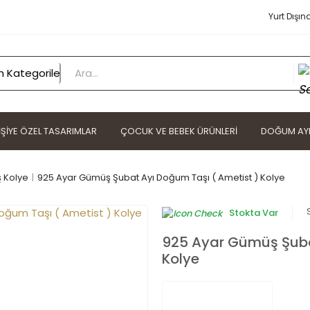
Yurt Dışın
IŞIYE ÖZEL TASARIMLAR
ÇOCUK VE BEBEK ÜRÜNLERI
DOĞUM AYI
 Kolye
925 Ayar Gümüş Şubat Ayı Doğum Taşı ( Ametist ) Kolye
Stokta Var
925 Ayar Gümüş Şuba
Kolye