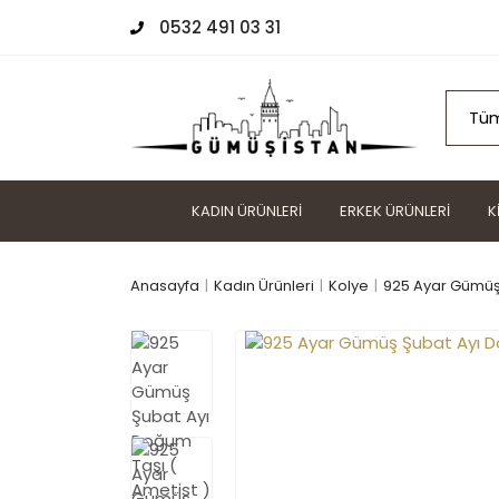
0532 491 03 31
KADIN ÜRÜNLERI
ERKEK ÜRÜNLERI
K
Anasayfa
Kadın Ürünleri
Kolye
925 Ayar Gümüş