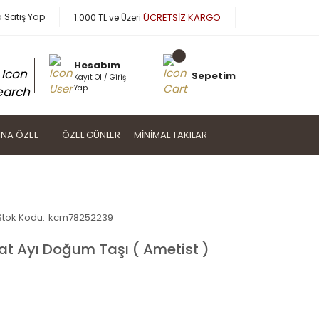
a Satış Yap
ÜCRETSİZ KARGO
1.000 TL ve Üzeri
Hesabım
Sepetim
Kayıt Ol / Giriş
Yap
NA ÖZEL
ÖZEL GÜNLER
MINIMAL TAKILAR
Stok Kodu:
kcm78252239
t Ayı Doğum Taşı ( Ametist )