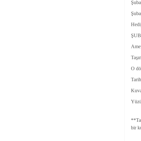
Şuba
Şuba
Hediy
ŞUB
Ameti
Taşı
O dö
Tarih
Kuvar
Yüzü
**Tak
bir k