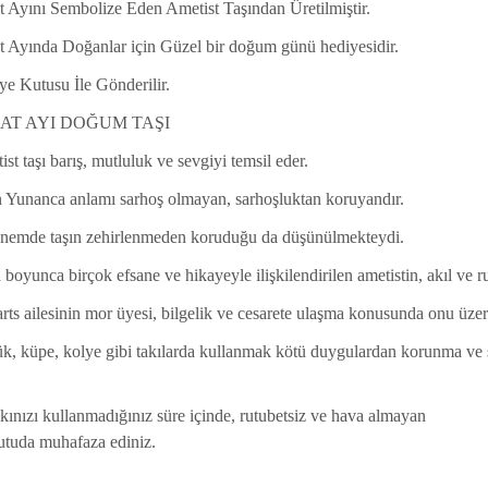
t Ayını Sembolize Eden Ametist Taşından Üretilmiştir.
t Ayında Doğanlar için Güzel bir doğum günü hediyesidir.
e Kutusu İle Gönderilir.
AT AYI DOĞUM TAŞI
st taşı barış, mutluluk ve sevgiyi temsil eder.
n Yunanca anlamı sarhoş olmayan, sarhoşluktan koruyandır.
nemde taşın zehirlenmeden koruduğu da düşünülmekteydi.
 boyunca birçok efsane ve hikayeyle ilişkilendirilen ametistin, akıl ve r
ts ailesinin mor üyesi, bilgelik ve cesarete ulaşma konusunda onu üzeri
k, küpe, kolye gibi takılarda kullanmak kötü duygulardan korunma ve 
ınızı kullanmadığınız süre içinde, rutubetsiz ve hava almayan
utuda muhafaza ediniz.