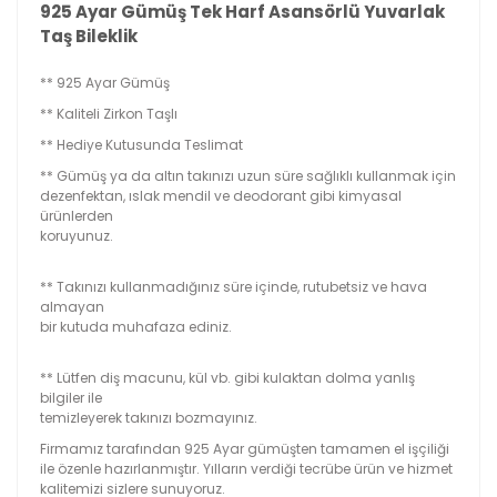
925 Ayar Gümüş Tek Harf Asansörlü Yuvarlak
Taş Bileklik
** 925 Ayar Gümüş
** Kaliteli Zirkon Taşlı
** Hediye Kutusunda Teslimat
** Gümüş ya da altın takınızı uzun süre sağlıklı kullanmak için
dezenfektan, ıslak mendil ve deodorant gibi kimyasal
ürünlerden
koruyunuz.
** Takınızı kullanmadığınız süre içinde, rutubetsiz ve hava
almayan
bir kutuda muhafaza ediniz.
** Lütfen diş macunu, kül vb. gibi kulaktan dolma yanlış
bilgiler ile
temizleyerek takınızı bozmayınız.
Firmamız tarafından 925 Ayar gümüşten tamamen el işçiliği
ile özenle hazırlanmıştır. Yılların verdiği tecrübe ürün ve hizmet
kalitemizi sizlere sunuyoruz.