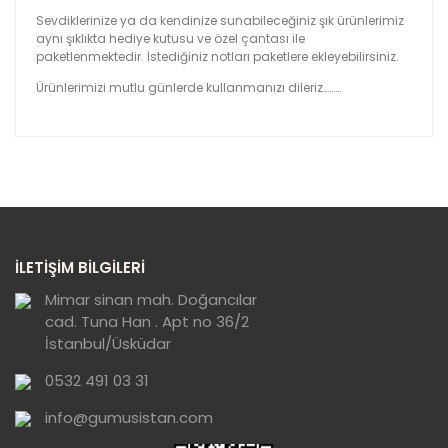
Sevdiklerinize ya da kendinize sunabileceğiniz şık ürünlerimiz
aynı şıklıkta hediye kutusu ve özel çantası ile
paketlenmektedir. İstediğiniz notları paketlere ekleyebilirsiniz.
Ürünlerimizi mutlu günlerde kullanmanızı dileriz………
Bu ürünün fiyat bilgisi, resim, ürün açıklamalarında ve
diğer konularda yetersiz gördüğünüz noktaları öneri
Bu ürüne ilk yorumu siz yapın!
formunu kullanarak tarafımıza iletebilirsiniz.
Görüş ve önerileriniz için teşekkür ederiz.
Yorum Yaz
Ürün resmi kalitesiz, bozuk veya
İLETİŞİM BİLGİLERİ
görüntülenemiyor.
Ürün açıklamasında eksik bilgiler bulunuyor.
Mimar sinan mah. Doğancılar
cad. Tuna Han . Apt no 36/2
Ürün bilgilerinde hatalar bulunuyor.
İstanbul/Üsküdar
Ürün fiyatı diğer sitelerden daha pahalı.
0532 491 03 31
Bu ürüne benzer farklı alternatifler olmalı.
info@gumusistan.com