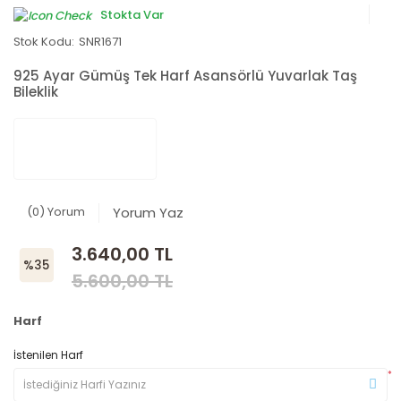
Stokta Var
Stok Kodu:
SNR1671
925 Ayar Gümüş Tek Harf Asansörlü Yuvarlak Taş
Bileklik
(0) Yorum
Yorum Yaz
3.640,00 TL
%35
5.600,00 TL
Harf
İstenilen Harf
*