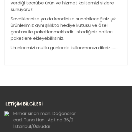
verdiği tecrübe ürün ve hizmet kalitemizi sizlere
sunuyoruz.
Sevdiklerinize ya da kendinize sunabileceğiniz şık
ürünlerimiz aynı şıklıkta hediye kutusu ve özel
çantası ile paketlenmektedir. İstediğiniz notları
paketlere ekleyebilirsiniz.
Ürünlerimizi mutlu günlerde kullanmanızı dileriz………
Bu ürünün fiyat bilgisi, resim, ürün açıklamalarında ve
diğer konularda yetersiz gördüğünüz noktaları öneri
Bu ürüne ilk yorumu siz yapın!
formunu kullanarak tarafımıza iletebilirsiniz.
Görüş ve önerileriniz için teşekkür ederiz.
Yorum Yaz
Ürün resmi kalitesiz, bozuk veya
İLETİŞİM BİLGİLERİ
görüntülenemiyor.
Ürün açıklamasında eksik bilgiler bulunuyor.
Mimar sinan mah. Doğancılar
cad. Tuna Han . Apt no 36/2
Ürün bilgilerinde hatalar bulunuyor.
İstanbul/Üsküdar
Ürün fiyatı diğer sitelerden daha pahalı.