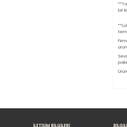
**Ta
bir 
**Lü
temi
Firm
ürün
Sevd
pake
Ürün
Bu
ku
Gö
İLETİŞİM BİLGİLERİ
BİLGİL