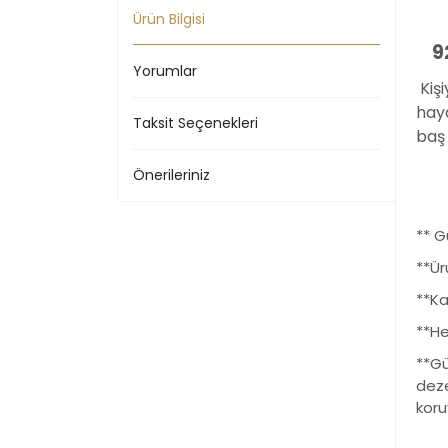
Ürün Bilgisi
9
Yorumlar
Kişi
haya
Taksit Seçenekleri
baş 
Önerileriniz
** G
**Ür
**Kal
**He
**Gü
deze
koru