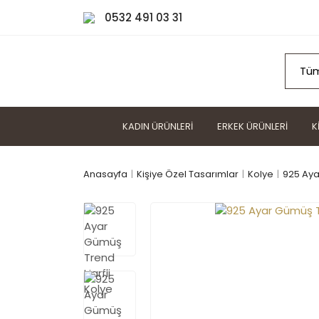
0532 491 03 31
KADIN ÜRÜNLERI
ERKEK ÜRÜNLERI
K
Anasayfa
Kişiye Özel Tasarımlar
Kolye
925 Aya