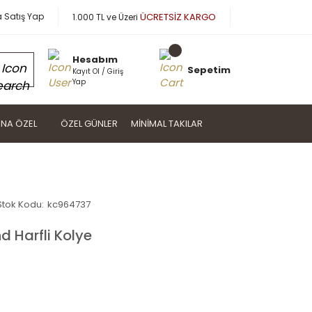
a Satış Yap
ÜCRETSİZ KARGO
1.000 TL ve Üzeri
Hesabım
Sepetim
Kayıt Ol / Giriş
Yap
NA ÖZEL
ÖZEL GÜNLER
MINIMAL TAKILAR
Stok Kodu:
kc964737
 Harfli Kolye