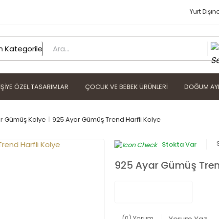
Yurt Dışın
IŞIYE ÖZEL TASARIMLAR
ÇOCUK VE BEBEK ÜRÜNLERI
DOĞUM AYI
r Gümüş Kolye
925 Ayar Gümüş Trend Harfli Kolye
Stokta Var
925 Ayar Gümüş Trend
(0) Yorum
Yorum Yaz