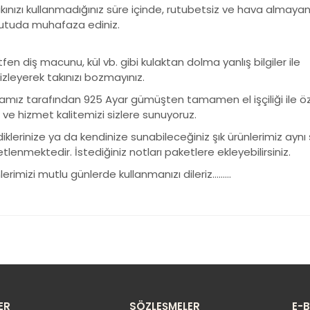
kınızı kullanmadığınız süre içinde, rutubetsiz ve hava almaya
kutuda muhafaza ediniz.
tfen diş macunu, kül vb. gibi kulaktan dolma yanlış bilgiler ile
zleyerek takınızı bozmayınız.
amız tarafından 925 Ayar gümüşten tamamen el işçiliği ile özen
 ve hizmet kalitemizi sizlere sunuyoruz.
iklerinize ya da kendinize sunabileceğiniz şık ürünlerimiz aynı 
tlenmektedir. İstediğiniz notları paketlere ekleyebilirsiniz.
lerimizi mutlu günlerde kullanmanızı dileriz………
 ürünün fiyat bilgisi, resim, ürün açıklamalarında ve diğer konularda 
llanarak tarafımıza iletebilirsiniz.
Bu ürüne ilk yorumu siz yapı
rüş ve önerileriniz için teşekkür ederiz.
Ürün resmi kalitesiz, bozuk veya görüntülenemiyor.
Yorum Yaz
Ürün açıklamasında eksik bilgiler bulunuyor.
ER
SÖZLEŞMELER
E-