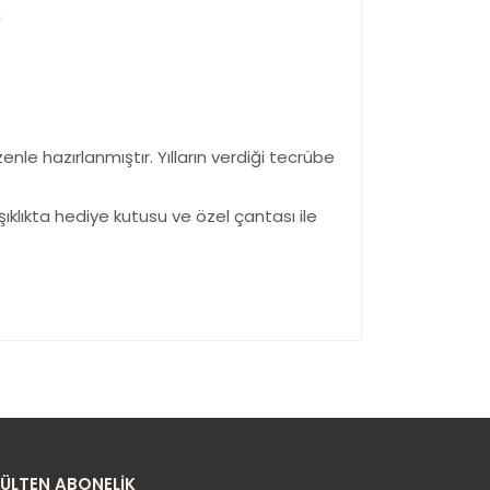
n
le hazırlanmıştır. Yılların verdiği tecrübe
şıklıkta hediye kutusu ve özel çantası ile
yetersiz gördüğünüz noktaları öneri formunu
n!
BÜLTEN ABONELİK