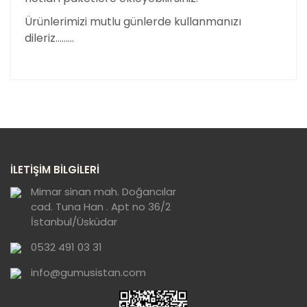
Ürünlerimizi mutlu günlerde kullanmanızı
dileriz………
Bu ürünün fiyat bilgisi, resim, ürün açıklamalarında ve
diğer konularda yetersiz gördüğünüz noktaları öneri
Bu ürüne ilk yorumu siz yapın!
formunu kullanarak tarafımıza iletebilirsiniz.
Görüş ve önerileriniz için teşekkür ederiz.
Yorum Yaz
Ürün resmi kalitesiz, bozuk veya
İLETİŞİM BİLGİLERİ
görüntülenemiyor.
Ürün açıklamasında eksik bilgiler bulunuyor.
Mimar sinan mah. Doğancılar
cad. Tuna Han . Apt no 36/2
Ürün bilgilerinde hatalar bulunuyor.
İstanbul/Üsküdar
Ürün fiyatı diğer sitelerden daha pahalı.
0532 491 03 31
Bu ürüne benzer farklı alternatifler olmalı.
info@gumusistan.com