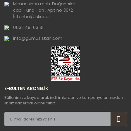
Ürün açıklamasında eksik bilgiler bulunuyor.
Mimar sinan mah. Doğancılar
cad. Tuna Han . Apt no 36/2
Ürün bilgilerinde hatalar bulunuyor.
İstanbul/Üsküdar
Ürün fiyatı diğer sitelerden daha pahalı.
0532 491 03 31
Bu ürüne benzer farklı alternatifler olmalı.
info@gumusistan.com
Gönder
E-BÜLTEN ABONELİK
Bültenimize kayıt olarak indirimlerden ve kampanyalarımızdan
ilk siz haberdar olabilirsiniz.