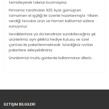
temizleyerek takınızı bozmayınız.
Firmamız tarafından 925 Ayar gümüşten
tamamen el işçiliği ile özenle hazırlanmıştır. Yılların
verdiği tecrübe ürün ve hizmet kalitemizi sizlere
sunuyoruz.
Sevdiklerinize ya da kendinize sunabileceğiniz şık
ürünlerimiz aynı şıklıkta hediye kutusu ve özel
çantası ile paketlenmektedir. İstediğiniz notları
paketlere ekleyebilirsiniz.
Ürünlerimizi mutlu günlerde kullanmanızı dileriz…
Bu ürünün fiyat bilgisi, resim, ürün açıklamalarında ve
diğer konularda yetersiz gördüğünüz noktaları öneri
Bu ürüne ilk yorumu siz yapın!
formunu kullanarak tarafımıza iletebilirsiniz.
Görüş ve önerileriniz için teşekkür ederiz.
Yorum Yaz
Ürün resmi kalitesiz, bozuk veya
İLETİŞİM BİLGİLERİ
görüntülenemiyor.