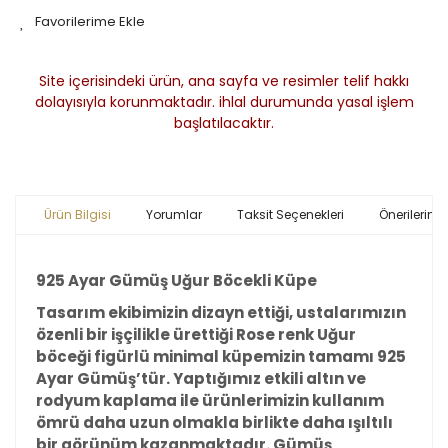
Site içerisindeki ürün, ana sayfa ve resimler telif hakkı
dolayısıyla korunmaktadır. ihlal durumunda yasal işlem
başlatılacaktır.
Ürün Bilgisi
Yorumlar
Taksit Seçenekleri
Önerileriniz
925 Ayar Gümüş Uğur Böcekli Küpe
Tasarım ekibimizin dizayn ettiği, ustalarımızın
özenli bir işçilikle ürettiği Rose renk Uğur
böceği figürlü minimal küpemizin tamamı 925
Ayar Gümüş’tür. Yaptığımız etkili altın ve
rodyum kaplama ile ürünlerimizin kullanım
ömrü daha uzun olmakla birlikte daha ışıltılı
bir görünüm kazanmaktadır. Gümüş