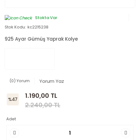
Stokta Var
Stok Kodu:
kc2215238
925 Ayar Gümüş Yaprak Kolye
(0) Yorum
Yorum Yaz
1.190,00 TL
%47
2.240,00 TL
Adet