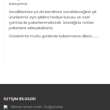
sunuyoruz.
Sevdiklerinize ya da kendinize sunabileceğiniz şık
ürünlerimiz aynı şıklıkta hediye kutusu ve özel
çantası ile paketlenmektedir. İstediğiniz notları
paketlere ekleyebilirsiniz.
Ürünlerimizi mutlu günlerde kullanmanızı dileriz………
Bu ürünün fiyat bilgisi, resim, ürün açıklamalarında ve
diğer konularda yetersiz gördüğünüz noktaları öneri
Bu ürüne ilk yorumu siz yapın!
formunu kullanarak tarafımıza iletebilirsiniz.
Görüş ve önerileriniz için teşekkür ederiz.
Yorum Yaz
Ürün resmi kalitesiz, bozuk veya
İLETİŞİM BİLGİLERİ
görüntülenemiyor.
Ürün açıklamasında eksik bilgiler bulunuyor.
Mimar sinan mah. Doğancılar