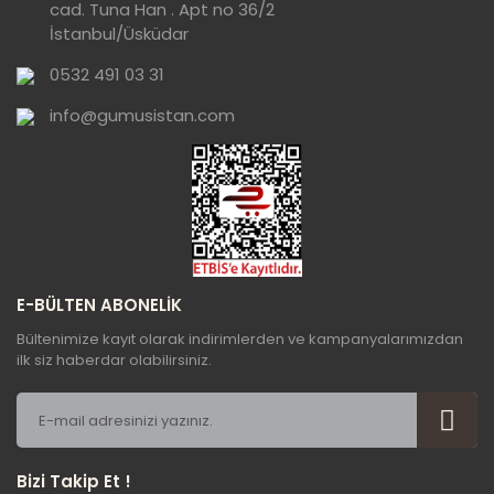
cad. Tuna Han . Apt no 36/2
Ürün bilgilerinde hatalar bulunuyor.
İstanbul/Üsküdar
Ürün fiyatı diğer sitelerden daha pahalı.
0532 491 03 31
Bu ürüne benzer farklı alternatifler olmalı.
info@gumusistan.com
Gönder
E-BÜLTEN ABONELİK
Bültenimize kayıt olarak indirimlerden ve kampanyalarımızdan
ilk siz haberdar olabilirsiniz.
Bizi Takip Et !