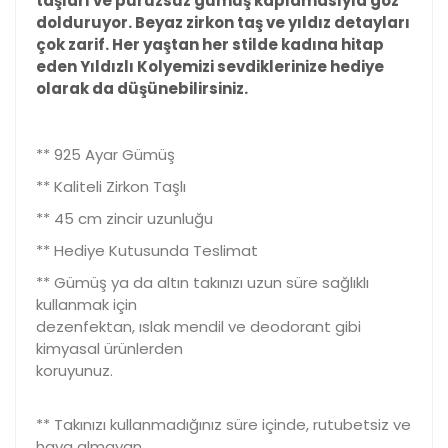
taşları ve pürüzsüz gümüş kaplamasıyla göz
dolduruyor. Beyaz zirkon taş ve yıldız detayları
çok zarif. Her yaştan her stilde kadına hitap
eden Yıldızlı Kolyemizi sevdiklerinize hediye
olarak da düşünebilirsiniz.
** 925 Ayar Gümüş
** Kaliteli Zirkon Taşlı
** 45 cm zincir uzunluğu
** Hediye Kutusunda Teslimat
** Gümüş ya da altın takınızı uzun süre sağlıklı
kullanmak için
dezenfektan, ıslak mendil ve deodorant gibi
kimyasal ürünlerden
koruyunuz.
** Takınızı kullanmadığınız süre içinde, rutubetsiz ve
hava almayan