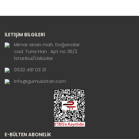
diğer konularda yetersiz gördüğünüz noktaları öneri
Bu ürüne ilk yorumu siz yapın!
formunu kullanarak tarafımıza iletebilirsiniz.
Görüş ve önerileriniz için teşekkür ederiz.
Yorum Yaz
Ürün resmi kalitesiz, bozuk veya
İLETİŞİM BİLGİLERİ
görüntülenemiyor.
Ürün açıklamasında eksik bilgiler bulunuyor.
Mimar sinan mah. Doğancılar
cad. Tuna Han . Apt no 36/2
Ürün bilgilerinde hatalar bulunuyor.
İstanbul/Üsküdar
Ürün fiyatı diğer sitelerden daha pahalı.
0532 491 03 31
Bu ürüne benzer farklı alternatifler olmalı.
info@gumusistan.com
Gönder
E-BÜLTEN ABONELİK