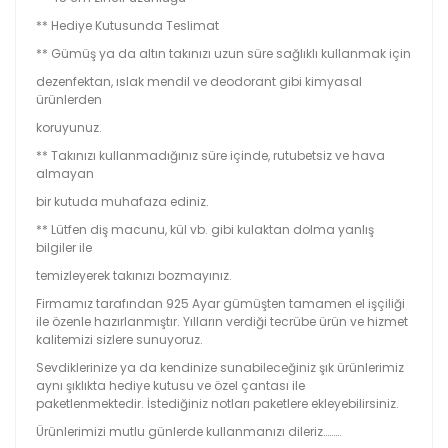
** Hediye Kutusunda Teslimat
** Gümüş ya da altın takınızı uzun süre sağlıklı kullanmak için
dezenfektan, ıslak mendil ve deodorant gibi kimyasal
ürünlerden
koruyunuz.
** Takınızı kullanmadığınız süre içinde, rutubetsiz ve hava
almayan
bir kutuda muhafaza ediniz.
** Lütfen diş macunu, kül vb. gibi kulaktan dolma yanlış
bilgiler ile
temizleyerek takınızı bozmayınız.
Firmamız tarafından 925 Ayar gümüşten tamamen el işçiliği
ile özenle hazırlanmıştır. Yılların verdiği tecrübe ürün ve hizmet
kalitemizi sizlere sunuyoruz.
Sevdiklerinize ya da kendinize sunabileceğiniz şık ürünlerimiz
aynı şıklıkta hediye kutusu ve özel çantası ile
paketlenmektedir. İstediğiniz notları paketlere ekleyebilirsiniz.
Ürünlerimizi mutlu günlerde kullanmanızı dileriz………