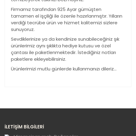
Firmamız tarafından 925 Ayar gümüşten
tamamen el işçiliği ile özenle hazırlanmıştır. Yılların
verdiği tecrübe ürün ve hizmet kalitemizi sizlere
sunuyoruz.
Sevdiklerinize ya da kendinize sunabileceğiniz şık
ürünlerimiz aynı şıklıkta hediye kutusu ve özel
çantası ile paketlenmektedir. İstediğiniz notları
paketlere ekleyebilirsiniz.
Ürünlerimizi mutlu günlerde kullanmanızı dileriz...
Bu ürünün fiyat bilgisi, resim, ürün açıklamalarında ve
diğer konularda yetersiz gördüğünüz noktaları öneri
Bu ürüne ilk yorumu siz yapın!
formunu kullanarak tarafımıza iletebilirsiniz.
Görüş ve önerileriniz için teşekkür ederiz.
Yorum Yaz
Ürün resmi kalitesiz, bozuk veya
İLETİŞİM BİLGİLERİ
görüntülenemiyor.
Ürün açıklamasında eksik bilgiler bulunuyor.