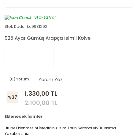
Stokta Var
Stok Kodu:
kc9981292
925 Ayar Gümüş Arapça İsimli Kolye
(0) Yorum
Yorum Yaz
1.330,00 TL
%37
2.100,00 TL
Eklenecek İsimler
Ürüne Eklenmesini İstediğiniz İsim Tarih Sembol vb Bu kısma
Yazabilirsiniz.