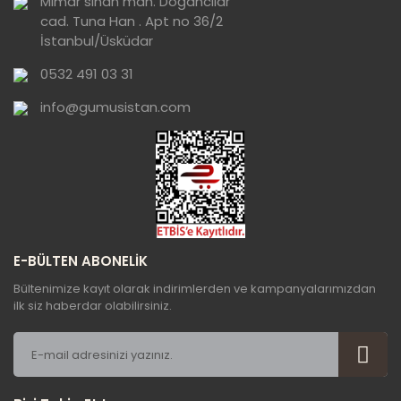
Mimar sinan mah. Doğancılar
cad. Tuna Han . Apt no 36/2
Ürün bilgilerinde hatalar bulunuyor.
İstanbul/Üsküdar
Ürün fiyatı diğer sitelerden daha pahalı.
0532 491 03 31
Bu ürüne benzer farklı alternatifler olmalı.
info@gumusistan.com
Gönder
E-BÜLTEN ABONELİK
Bültenimize kayıt olarak indirimlerden ve kampanyalarımızdan
ilk siz haberdar olabilirsiniz.